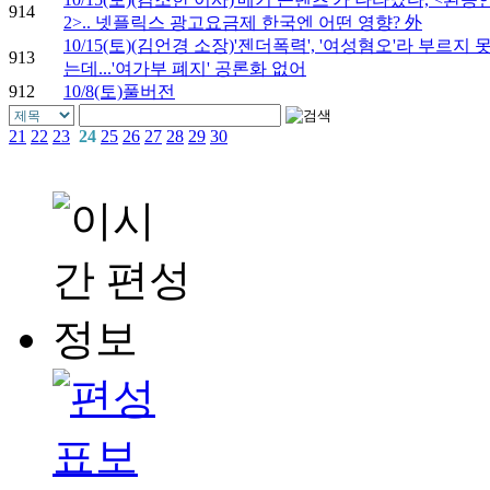
914
2>.. 넷플릭스 광고요금제 한국엔 어떤 영향? 外
10/15(토)(김언경 소장)'젠더폭력', '여성혐오'라 부르지 
913
는데...'여가부 폐지' 공론화 없어
912
10/8(토)풀버전
21
22
23
24
25
26
27
28
29
30