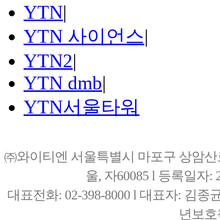
YTN
|
YTN 사이언스
|
YTN2
|
YTN dmb
|
YTN서울타워
㈜와이티엔 서울특별시 마포구 상암산로76(
울, 자60085 l 등록일자: 20
대표전화: 02-398-8000 l 대표자: 
년보호책