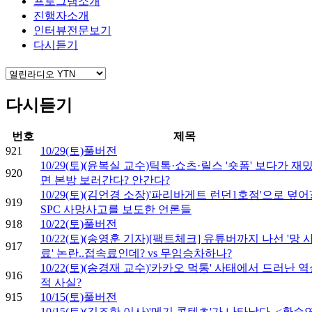
프로그램소개
진행자소개
인터뷰전문보기
다시듣기
다시듣기
번호
제목
921
10/29(토)풀버전
10/29(토)(윤복실 교수)틱톡·쇼츠·릴스 '숏폼' 보다가 재
920
면 본방 보러간다? 안간다?
10/29(토)(김언경 소장)'파리바게트 런던1호점'으로 덮어?.
919
SPC 사망사고를 보도한 언론들
918
10/22(토)풀버전
10/22(토)(송영훈 기자)[팩트체크] 유튜버까지 나선 '망 
917
료' 논란..접속료인데? vs 무임승차하나?
10/22(토)(송경재 교수)'카카오 먹통' 사태에서 드러난 
916
적 사실?
915
10/15(토)풀버전
10/15(토)(김조한 이사)'메기 콘텐츠'가 나타났다, <환승