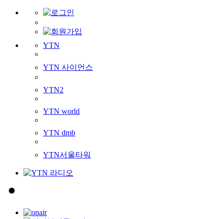
YTN
YTN 사이언스
YTN2
YTN world
YTN dmb
YTN서울타워