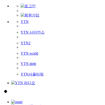
YTN
YTN 사이언스
YTN2
YTN world
YTN dmb
YTN서울타워