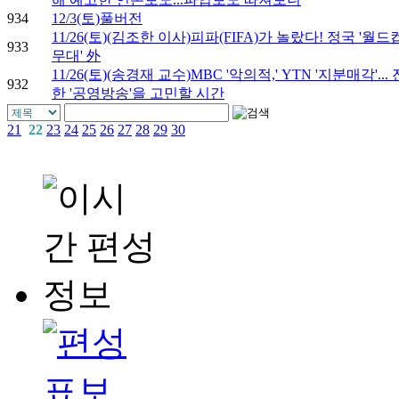
934
12/3(토)풀버전
11/26(토)(김조한 이사)피파(FIFA)가 놀랐다! 정국 '월드
933
무대' 外
11/26(토)(송경재 교수)MBC '악의적,' YTN '지분매각'...
932
한 '공영방송'을 고민할 시간
21
22
23
24
25
26
27
28
29
30