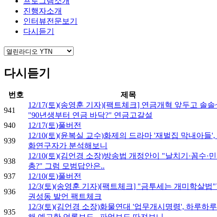
프로그램소개
진행자소개
인터뷰전문보기
다시듣기
다시듣기
번호
제목
12/17(토)(송영훈 기자)[팩트체크] 연금개혁 앞두고 솔솔
941
"90년생부터 연금 바닥?" 연금고갈설
940
12/17(토)풀버전
12/10(토)(윤복실 교수)화제의 드라마 '재벌집 막내아들',
939
화연구자가 분석해보니
12/10(토)(김언경 소장)방송법 개정안이 "날치기·꼼수·
938
총?" 그럼 모범답안은..
937
12/10(토)풀버전
12/3(토)(송영훈 기자)[팩트체크] "금투세는 개미학살법"
936
권성동 발언 팩트체크
12/3(토)(김언경 소장)화물연대 '업무개시명령', 하루하루
935
해 예고한 언론보도...파업보도 따져보니