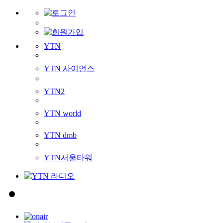
YTN
YTN 사이언스
YTN2
YTN world
YTN dmb
YTN서울타워