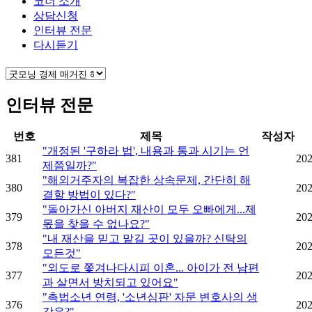
코너 소개
상담신청
인터뷰 전문
다시듣기
인터뷰 전문
번호
제목
작성자
"개정된 '구하라 법', 내용과 통과 시기는 언
381
202
제쯤일까?"
"해외거주자의 복잡한 상속문제, 간단히 해
380
202
결할 방법이 있다?"
"돌아가신 아버지 재산이 모두 오빠에게...제
379
202
몫을 찾을 수 없나요?"
"내 재산을 믿고 맡길 곳이 있을까? 신탁의
378
202
모든것"
"외도로 쫓겨나다시피 이혼... 아이가 전 남편
377
202
과 살면서 방치되고 있어요"
"촉법소년 연령, '소년심판' 자문 변호사의 생
376
202
각은?"