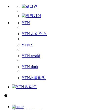
YTN
YTN 사이언스
YTN2
YTN world
YTN dmb
YTN서울타워