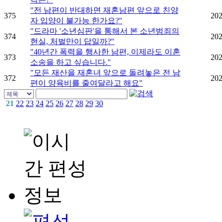
"전 남편이 반대하면 재혼남편 앞으로 친양
375
202
자 입양이 불가능 한가요?"
"드라마 '소년심판'을 통해서 본 소년범죄의
374
202
현실, 처벌만이 답일까?"
"40년간 폭력을 행사한 남편, 이제라도 이혼
373
202
소송을 하고 싶습니다."
"모든 재산을 재혼녀 앞으로 돌려놓은 전 남
372
202
편이 양육비를 줄여달라고 해요"
21
22
23
24
25
26
27
28
29
30