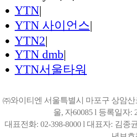
YTN
|
YTN 사이언스
|
YTN2
|
YTN dmb
|
YTN서울타워
㈜와이티엔 서울특별시 마포구 상암산로76(
울, 자60085 l 등록일자: 20
대표전화: 02-398-8000 l 대표자: 
년보호책