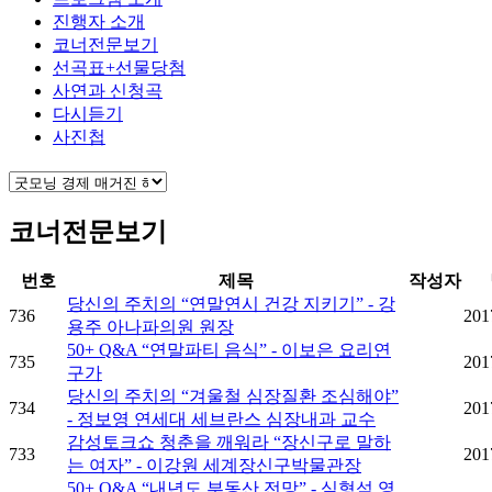
진행자 소개
코너전문보기
선곡표+선물당첨
사연과 신청곡
다시듣기
사진첩
코너전문보기
번호
제목
작성자
당신의 주치의 “연말연시 건강 지키기” - 강
736
201
용주 아나파의원 원장
50+ Q&A “연말파티 음식” - 이보은 요리연
735
201
구가
당신의 주치의 “겨울철 심장질환 조심해야”
734
201
- 정보영 연세대 세브란스 심장내과 교수
감성토크쇼 청춘을 깨워라 “장신구로 말하
733
201
는 여자” - 이강원 세계장신구박물관장
50+ Q&A “내년도 부동산 전망” - 심형석 영