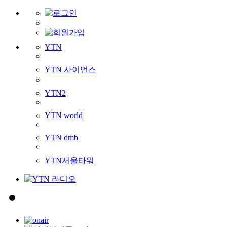
YTN
YTN 사이언스
YTN2
YTN world
YTN dmb
YTN서울타워