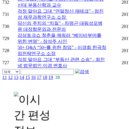
732
201
산대 부동산학과 교수
걱정 말아요 그대 “연말정산 재테크” - 엄진
731
201
성 재무과학연구소 소장
당신의 주치의 “치질” - 차명근 대림성모병
730
201
원 대장항문외과 전문의
감성토크쇼 청춘을 깨워라 “베이비부머를
729
201
위한 변명” - 장석주 시인
50+ Q&A “50+를 위한 창업” - 이경희 한국창
728
201
업전략연구소 소장
걱정 말아요 그대 “부동산 관련 소송” - 최진
727
201
녕 법무법인 이경 변호사
11
12
13
14
15
16
17
18
19
20