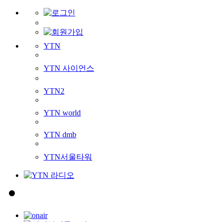
YTN
YTN 사이언스
YTN2
YTN world
YTN dmb
YTN서울타워