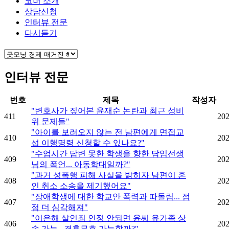
코너 소개
상담신청
인터뷰 전문
다시듣기
인터뷰 전문
번호
제목
작성자
"변호사가 짚어본 윤재순 논란과 최근 성비
411
202
위 문제들"
"아이를 보러오지 않는 전 남편에게 면접교
410
202
섭 이행명령 신청할 수 있나요?"
"수업시간 답변 못한 학생을 향한 담임선생
409
202
님의 폭언... 아동학대일까?"
"과거 성폭행 피해 사실을 밝히자 남편이 혼
408
202
인 취소 소송을 제기했어요"
"장애학생에 대한 학교안 폭력과 따돌림... 점
407
202
점 더 심각해져"
"이은해 살인죄 인정 안되면 윤씨 유가족 상
406
202
속 가능...결혼무효 가능할까?"