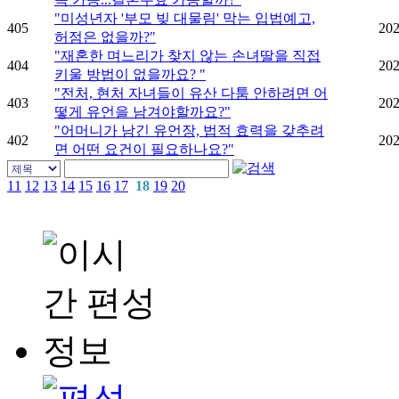
"미성년자 '부모 빚 대물림' 막는 입법예고,
405
202
허점은 없을까?"
"재혼한 며느리가 찾지 않는 손녀딸을 직접
404
202
키울 방법이 없을까요? "
"전처, 현처 자녀들이 유산 다툼 안하려면 어
403
202
떻게 유언을 남겨야할까요?"
"어머니가 남긴 유언장, 법적 효력을 갖추려
402
202
면 어떤 요건이 필요하나요?"
11
12
13
14
15
16
17
18
19
20