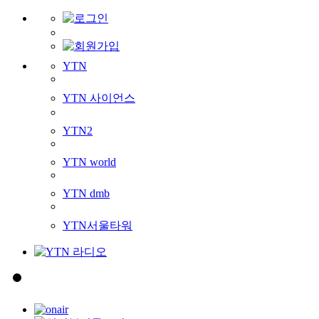
YTN
YTN 사이언스
YTN2
YTN world
YTN dmb
YTN서울타워