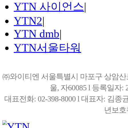
YTN 사이언스
|
YTN2
|
YTN dmb
|
YTN서울타워
㈜와이티엔 서울특별시 마포구 상암산로76(
울, 자60085 l 등록일자: 20
대표전화: 02-398-8000 l 대표자: 
년보호책