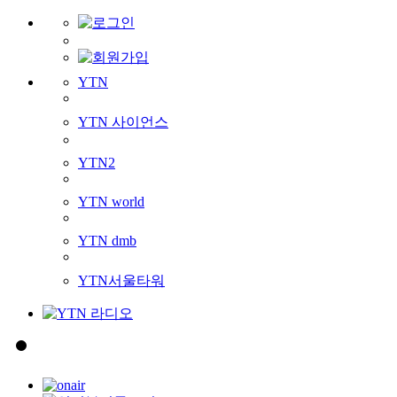
YTN
YTN 사이언스
YTN2
YTN world
YTN dmb
YTN서울타워