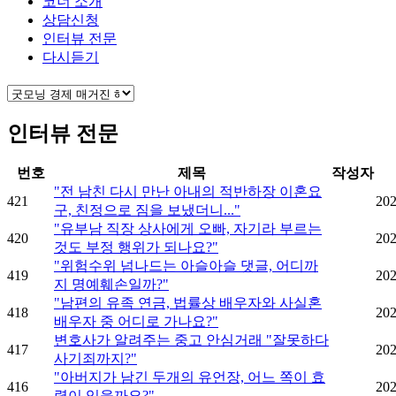
코너 소개
상담신청
인터뷰 전문
다시듣기
인터뷰 전문
번호
제목
작성자
"전 남친 다시 만난 아내의 적반하장 이혼요
421
202
구, 친정으로 짐을 보냈더니..."
"유부남 직장 상사에게 오빠, 자기라 부르는
420
202
것도 부정 행위가 되나요?"
"위험수위 넘나드는 아슬아슬 댓글, 어디까
419
202
지 명예훼손일까?"
"남편의 유족 연금, 법률상 배우자와 사실혼
418
202
배우자 중 어디로 가나요?"
변호사가 알려주는 중고 안심거래 "잘못하다
417
202
사기죄까지?"
"아버지가 남긴 두개의 유언장, 어느 쪽이 효
416
202
력이 있을까요?"