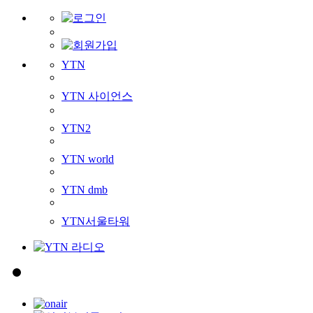
YTN
YTN 사이언스
YTN2
YTN world
YTN dmb
YTN서울타워