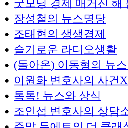
굿모닝 경제 매거진 해
장성철의 뉴스명당
조태현의 생생경제
슬기로운 라디오생활
(돌아온) 이동형의 뉴
이원화 변호사의 사건
톡톡! 뉴스와 상식
조인섭 변호사의 상담
주말 듀에토의 더 클래