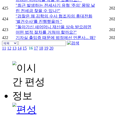
"최근 발생하는 전세사기 유형 '주의' 몽땅 날
425
202
린 전세금 찾을 수 있나?"
"검찰은 왜 김학의 수사 협조자의 휴대전화
424
202
'별건수사'를 진행했을까 "
"돌아가신 새어머니 재산을 상속 받으려면
423
202
어떤 법적 절차를 거쳐야 할까요?"
422
기자실 출입증 때문에 법정에선 언론사... 왜?
202
11
12
13
14
15
16
17
18
19
20