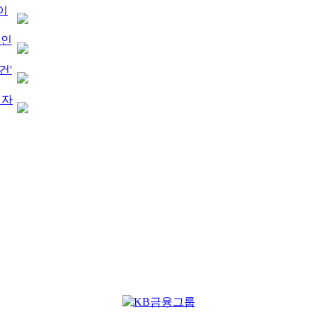
 이
 인
건'
전자