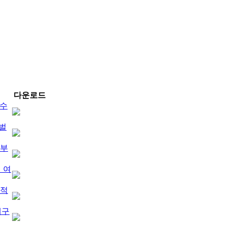
다운로드
가수
처벌
 부
 여
잠적
대구