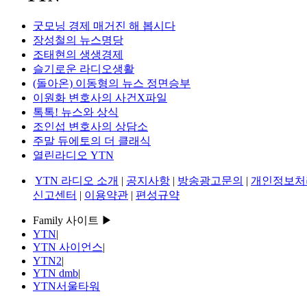
굿모닝 경제 매거진 해 봅시다
장성철의 뉴스명당
조태현의 생생경제
슬기로운 라디오생활
(돌아온) 이동형의 뉴스 정면승부
이원화 변호사의 사건X파일
톡톡! 뉴스와 상식
조인섭 변호사의 상담소
주말 듀에토의 더 클래식
열린라디오 YTN
YTN 라디오 소개
|
공지사항
|
방송광고문의
|
개인정보처
신고센터
|
이용약관
|
편성규약
Family 사이트 ▶
YTN
|
YTN 사이언스
|
YTN2
|
YTN dmb
|
YTN서울타워