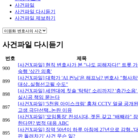
사건파일
사건파일 다시듣기
사건파일 제보하기
사건파일 다시듣기
번호
제목
[사건X파일] 현직 변호사가 본 "나도 피해자다!" 트롯 
900
숙행 '상간 의혹'
[사건X파일] 대학가 'AI 컨닝'은 해프닝? 변호사 "형사
899
대상..실형선고될 수도"
[사건X파일] 세면대에 칫솔 '탁탁!' 소리까지? '층간소음'
898
실시공 책임 묻는다
[사건X파일] '5천원 아이스크림' 훔쳐 CCTV 얼굴 공개된
897
고생 극단선택..논란 이유
[사건X파일] '모임통장' 전성시대, 곗돈 갖고 "배째라" 
896
한다면? 법적 대응 ABC
[사건X파일] 징역 50년이 하루 아침에 27년으로 감형..'
895
판 돌려차기' 사건 무슨 일?