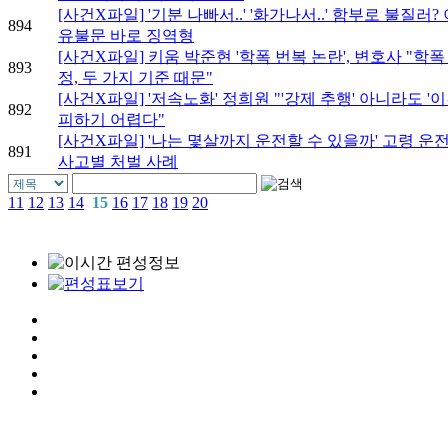
[사건X파일] '기분 나빠서..' '화가나서..' 함부로 불질러?
894
유불문 바로 징역형
[사건X파일] 키움 박준현 '학폭 번복 논란', 변호사 "학폭
893
정, 두 가지 기준 때문"
[사건X파일] '저속노화' 정희원 "'강제 추행' 아니라도 '이
892
피하기 어렵다"
[사건X파일] '나는 몇살까지 운전할 수 있을까' 고령 운
891
사고별 처벌 사례
11
12
13
14
15
16
17
18
19
20