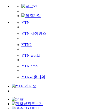
YTN
YTN 사이언스
YTN2
YTN world
YTN dmb
YTN서울타워