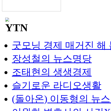
굿모닝 경제 매거진 해
장성철의 뉴스명당
조태현의 생생경제
슬기로운 라디오생활
(돌아온) 이동형의 뉴