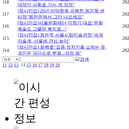
118
202
대적인 사회로 가는 게 걱정"
[잠시만요] 20년 마약중독 극복한 최진묵 센
117
202
터장"회전문에서 그만 나오세요"
[잠시만요]서울문화재단 이창기 대표"문화
116
202
예술도 그물망 복지로..."
[잠시만요] 최은주 서울시립미술관장"세계
115
202
미술계, 서울에 관심 높아"
[잠시만요] 최백호"요즘 정치인들 쇼하는 듯,
114
202
국민은 극단으로 분열...걱정 돼"
11
12
13
14
15
16
17
18
19
20