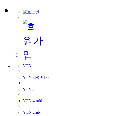
YTN
YTN 사이언스
YTN2
YTN world
YTN dmb