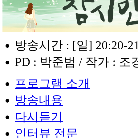
방송시간 : [일] 20:20-21
PD : 박준범 / 작가 :
프로그램 소개
방송내용
다시듣기
인터뷰 전문