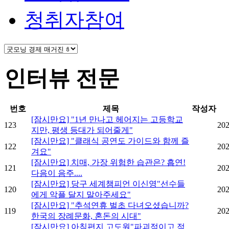
청취자참여
인터뷰 전문
번호
제목
작성자
[잠시만요] "1년 만나고 헤어지는 고등학교
123
202
지만, 평생 등대가 되어줄게"
[잠시만요] "클래식 공연도 가이드와 함께 즐
122
202
겨요"
[잠시만요] 치매, 가장 위험한 습관은? 흡연!
121
202
다음이 음주....
[잠시만요] 당구 세계챔피언 이신영"선수들
120
202
에게 악플 달지 말아주세요"
[잠시만요] "추석연휴 벌초 다녀오셨습니까?
119
202
한국의 장례문화, 혼돈의 시대"
[잠시만요] 아침편지 고도원"파괴적이고 적