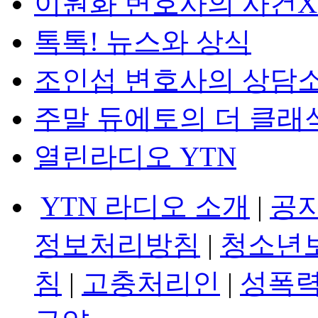
이원화 변호사의 사건
톡톡! 뉴스와 상식
조인섭 변호사의 상담
주말 듀에토의 더 클래
열린라디오 YTN
YTN 라디오 소개
|
공
정보처리방침
|
청소년
침
|
고충처리인
|
성폭력