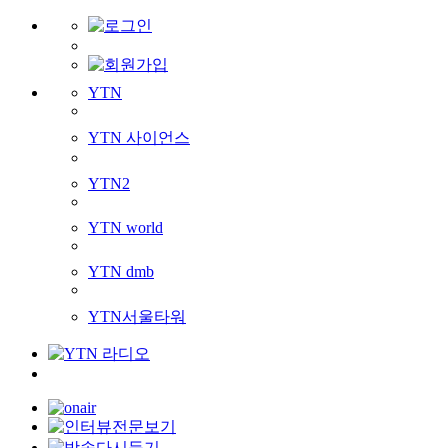
YTN
YTN 사이언스
YTN2
YTN world
YTN dmb
YTN서울타워