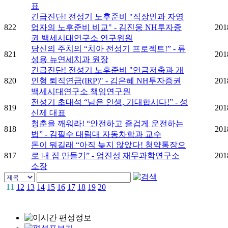
표
긴급진단! 전성기 노후준비 "직장인과 자영
822
업자의 노후준비 비교" - 김진웅 NH투자증
201
권 백세시대연구소 연구위원
당신의 주치의 “치아 전성기 프로젝트!” - 류
821
201
성용 뉴연세치과 원장
긴급진단! 전성기 노후준비 "연금저축과 개
820
인형 퇴직연금(IRP)" - 김은혜 NH투자증권
201
백세시대연구소 책임연구원
전성기 초대석 “남은 인생, 기대합시다!” - 성
819
201
신제 대표
청춘을 깨워라! “안전하고 즐겁게 운전하는
818
201
법” - 김필수 대림대 자동차학과 교수
돈이 뭐길래 “아직 늦지 않았다! 청약통장으
817
로 내 집 만들기” - 엄진성 재무과학연구소
201
소장
11
12
13
14
15
16
17
18
19
20