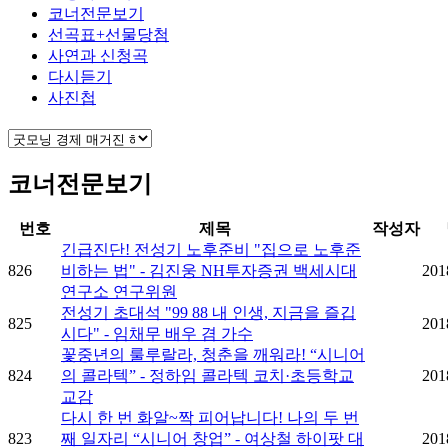
코너전문보기
선곡표+선물당첨
사연과 신청곡
다시듣기
사진첩
코너전문보기
번호
제목
작성자
긴급진단! 전성기 노후준비 "집으로 노후준
826
비하는 법" - 김진웅 NH투자증권 백세시대
201
연구소 연구위원
전성기 초대석 "99 88 내 인생, 지금을 즐깁
825
201
시다" - 임채무 배우 겸 가수
꽃중년의 룰루랄라, 청춘을 깨워라! “시니어
824
의 콜라텍” - 정하임 콜라텍 코치·초등학교
201
교감
다시 한 번 화알~짝 피어납니다! 나의 두 번
823
째 일자리 “시니어 창업” - 여상철 하이팟 대
201