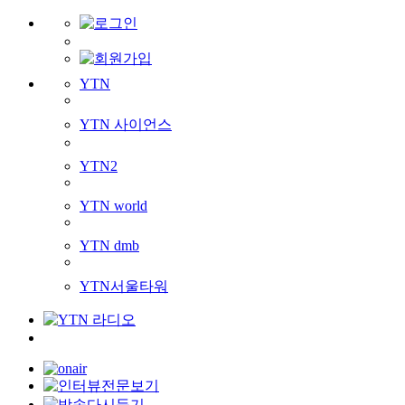
YTN
YTN 사이언스
YTN2
YTN world
YTN dmb
YTN서울타워