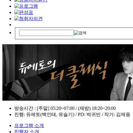
방송시간 : [주말] 05:20~07:00 / (재방) 18:20~20:00
진행: 듀에토(백인태, 유슬기) / PD: 박귀빈 / 작가: 김재용
프로그램 소개
진행자 소개