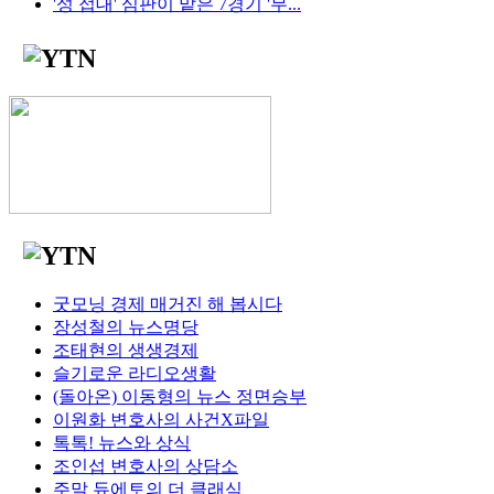
'성 접대' 심판이 맡은 7경기 '무...
굿모닝 경제 매거진 해 봅시다
장성철의 뉴스명당
조태현의 생생경제
슬기로운 라디오생활
(돌아온) 이동형의 뉴스 정면승부
이원화 변호사의 사건X파일
톡톡! 뉴스와 상식
조인섭 변호사의 상담소
주말 듀에토의 더 클래식