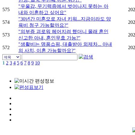
"우울감, 무기력증에서 벗어나지 못하는 아
575
202
내와 이혼하고 싶어요"
"30년간 미혼모로 자녀 키워...지금이라도 양
574
202
육비 청구 가능할까요?"
"의부증 괴로워 헤어지려 했더니 몰래 혼인
573
202
신고한 아내, 혼인무효 가능?"
"생활비는 명품쇼핑, 대출받아 외제차... 아내
572
202
의 사치, 이혼 가능할까요?"
1
2
3
4
5
6
7
8
9
10