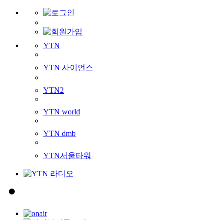
YTN
YTN 사이언스
YTN2
YTN world
YTN dmb
YTN서울타워