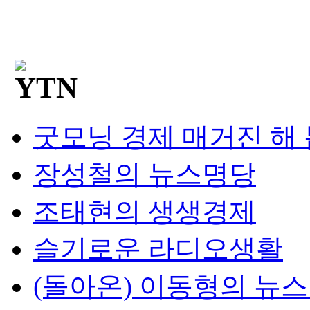
굿모닝 경제 매거진 해
장성철의 뉴스명당
조태현의 생생경제
슬기로운 라디오생활
(돌아온) 이동형의 뉴