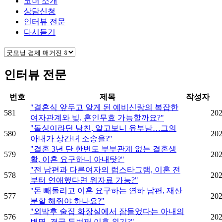
코너 소개
상담신청
인터뷰 전문
다시듣기
인터뷰 전문
번호
제목
작성자
"결혼식 앞두고 알게 된 예비신랑의 복잡한
581
202
여자관계와 빚, 혼인무효 가능할까요?"
"돌싱이라던 남친, 알고보니 유부남…그의
580
202
아내가 상간녀 소송을?"
"결혼 3년 단 한번도 부부관계 없는 결혼생
579
202
활, 이혼 요구하니 아내탓?"
"전 남편과 다른여자의 럽스타그램, 이혼 전
578
202
부터 연애했다면 위자료 가능?"
"돈 빼돌리고 이혼 요구하는 연하 남편, 재산
577
202
분할 해줘야 하나요?"
"외박후 술집 화장실에서 잠들었다는 아내의
576
202
변명, 결국 두번째 이혼 위기?"