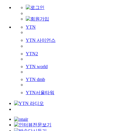
YTN
YTN 사이언스
YTN2
YTN world
YTN dmb
YTN서울타워