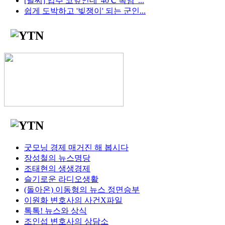
[날씨] 입추 코앞인데 '40℃ 폭염' ...
쉽게 도박하고 '빚쟁이' 되는 군인...
굿모닝 경제 매거진 해 봅시다
장성철의 뉴스명당
조태현의 생생경제
슬기로운 라디오생활
(돌아온) 이동형의 뉴스 정면승부
이원화 변호사의 사건X파일
톡톡! 뉴스와 상식
조인섭 변호사의 상담소