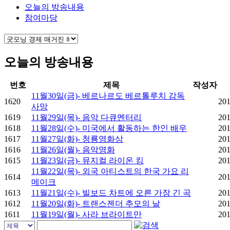
오늘의 방송내용
참여마당
오늘의 방송내용
번호
제목
작성자
11월30일(금)- 베르나르도 베르톨루치 감독
1620
201
사망
1619
11월29일(목)- 음악 다큐멘터리
201
1618
11월28일(수)- 미국에서 활동하는 한인 배우
201
1617
11월27일(화)- 청룡영화상
201
1616
11월26일(월)- 음악영화
201
1615
11월23일(금)- 뮤지컬 라이온 킹
201
11월22일(목)- 외국 아티스트의 한국 가요 리
1614
201
메이크
1613
11월21일(수)- 빌보드 차트에 오른 가장 긴 곡
201
1612
11월20일(화)- 트랜스젠더 추모의 날
201
1611
11월19일(월)- 사라 브라이트만
201