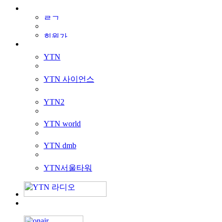
YTN
YTN 사이언스
YTN2
YTN world
YTN dmb
YTN서울타워