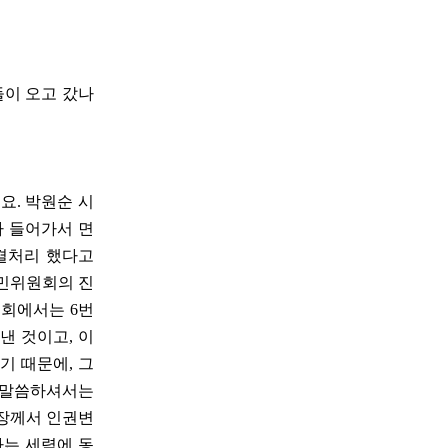
들이 오고 갔나
요. 박원순 시
가 들어가서 면
표결처리 했다고
시민위원회의 진
원회에서는 6번
낸 것이고, 이
기 때문에, 그
게 말씀하셔서는
시장께서 인권변
하는 세력에 동