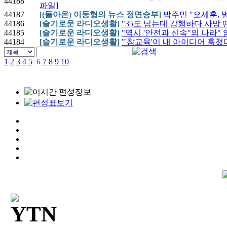
44188
파일]
44187
[(돌아온) 이동형의 뉴스 정면승부]
박주민 "오세훈, 
44186
[슬기로운 라디오생활]
"35도 넘는데 강행하다 사망 땐
44185
[슬기로운 라디오생활]
"역시 '안전과 신속"의 나라"
44184
[슬기로운 라디오생활]
"'참교육'이 내 아이디어 훔쳤
1
2
3
4
5
6
7
8
9
10