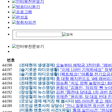
번호
44198
[조태현의 생생경제]
오늘부터 예탁금 3천만원, "레버
44197
[슬기로운 라디오생활]
"이제 110만 기억하세요" 정부
44196
[슬기로운 라디오생활]
[팩트체크] "여름철 전기요금
44195
[조태현의 생생경제]
美 대형 헤지펀드도 '4배 레버리지
44194
[조태현의 생생경제]
염승환 "저도 깜짝 놀랐어요! 최
44193
[장성철의 뉴스명당]
윤희석 "김용민, '자의적' 뺀 
44192
[장성철의 뉴스명당]
김완 "與전대 당대표 1차 과반 집
44191
[장성철의 뉴스명당]
우재준 "윤리위, 당 대표 반대 진
44190
[굿모닝 경제 매거진 해 봅시다]
MS·아마존 웃고, 메타
44189
[조인섭 변호사의 상담소]
"언니 잘못되면 유산은 우리
[이원화 변호사의 사건X파일]
'통영 살인사건' "면식