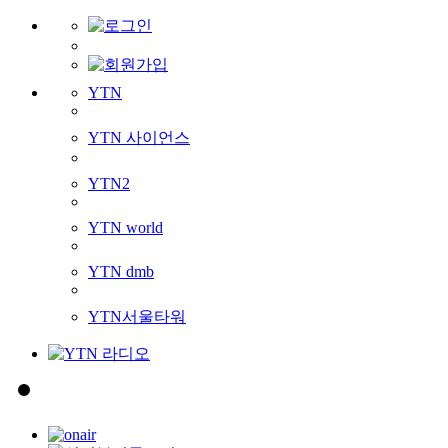
YTN
YTN 사이언스
YTN2
YTN world
YTN dmb
YTN서울타워