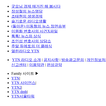
굿모닝 경제 매거진 해 봅시다
장성철의 뉴스명당
조태현의 생생경제
슬기로운 라디오생활
(돌아온) 이동형의 뉴스 정면승부
이원화 변호사의 사건X파일
톡톡! 뉴스와 상식
조인섭 변호사의 상담소
주말 듀에토의 더 클래식
열린라디오 YTN
YTN 라디오 소개
|
공지사항
|
방송광고문의
|
개인정보처
신고센터
|
이용약관
|
편성규약
Family 사이트 ▶
YTN
|
YTN 사이언스
|
YTN2
|
YTN dmb
|
YTN서울타워