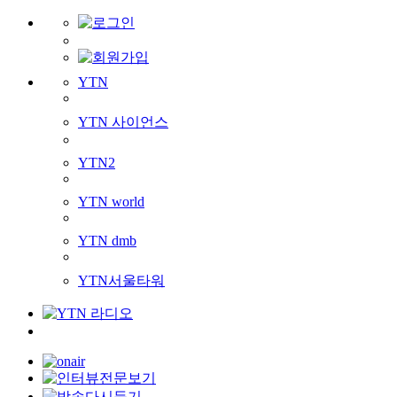
YTN
YTN 사이언스
YTN2
YTN world
YTN dmb
YTN서울타워