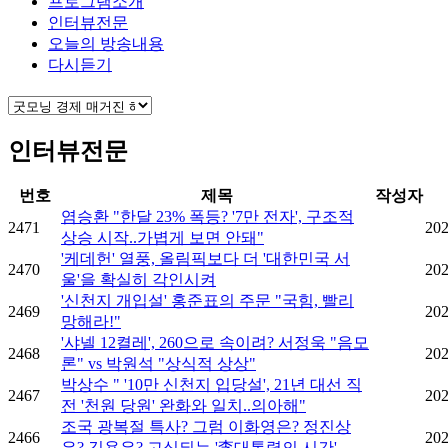
프로그램소개
인터뷰전문
오늘의 방송내용
다시듣기
인터뷰전문
번호
제목
작성자
염승환 "한달 23% 폭등? '7만 전자', 구조적
2471
202
상승 시작..가볍게 보면 안돼"
'케데헌' 열풍, 올림픽보다 더 '대한민국 서
2470
202
울'을 확실히 각인시켜
'신천지 개입설' 홍준표의 주문 "국힘, 빨리
2469
202
망해라!"
'샤넬 12켤레', 260으로 속이려? 서정욱 "음모
2468
202
론" vs 박원석 "상식적 상상"
박상수 " '10만 신천지 입당설', 21년 대선 직
2467
202
전 '천원 당원' 완화와 일치..의아해"
조국 광복절 특사? 그럼 이화영은? 정진상
2466
202
은? 김용은? 고심되는 '李대통령의 시간'