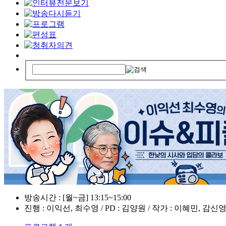
방송시간 : [월~금] 13:15~15:00
진행 : 이익선, 최수영 / PD : 김양원 / 작가 : 이혜민, 감신