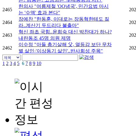
한의사 "여름제철 'OO냉국', 민간요법 마시
2465
202
는 '수액' 효과 본다"
장예찬 "한동훈, 이대로는 장동혁한테도 질
2464
202
라..계산기 두드리다 불출마"
혁신 좌초 국힘..윤희숙 대신 박찬대가 하나?
2463
202
내란동조 45명 의원 제명
이수정 "아들 총기살해 父, 열등감 보단 무차
2462
202
별 살인·'이상동기 살인'..반사회성 주목"
1
2
3
4
5
6
7
8
9
10