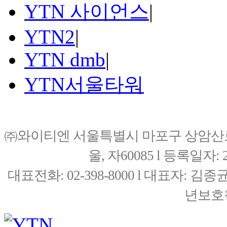
YTN 사이언스
|
YTN2
|
YTN dmb
|
YTN서울타워
㈜와이티엔 서울특별시 마포구 상암산로76(
울, 자60085 l 등록일자: 20
대표전화: 02-398-8000 l 대표자: 
년보호책