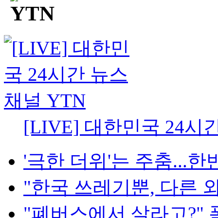
[LIVE] 대한민국 24시
'극한 더위'는 주춤...한반
"한국 쓰레기뿐, 다른 외
"폐버스에서 살라고?" 폭발