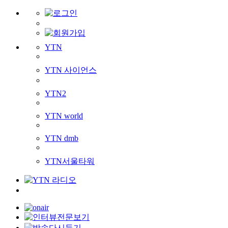
YTN
YTN 사이언스
YTN2
YTN world
YTN dmb
YTN서울타워