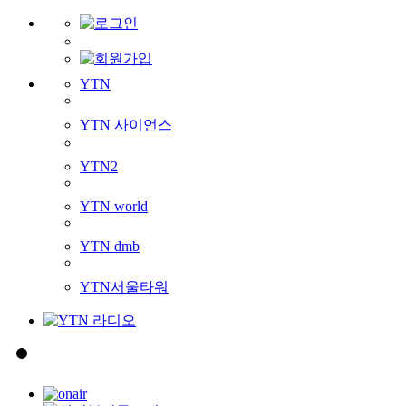
YTN
YTN 사이언스
YTN2
YTN world
YTN dmb
YTN서울타워