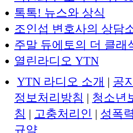
톡톡! 뉴스와 상식
조인섭 변호사의 상담
주말 듀에토의 더 클래
열린라디오 YTN
YTN 라디오 소개
|
공
정보처리방침
|
청소년
침
|
고충처리인
|
성폭력
규약