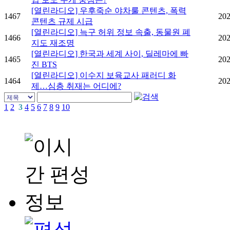
[열린라디오] 우후죽순 야차룰 콘텐츠, 폭력
1467
202
콘텐츠 규제 시급
[열린라디오] 늑구 허위 정보 속출, 동물원 폐
1466
202
지도 재조명
[열린라디오] 한국과 세계 사이, 딜레마에 빠
1465
202
진 BTS
[열린라디오] 이수지 보육교사 패러디 화
1464
202
제…심층 취재는 어디에?
1
2
3
4
5
6
7
8
9
10