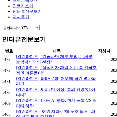
프로그램소개
진행자소개
인터뷰전문보기
다시듣기
인터뷰전문보기
번호
제목
작성자
[열린라디오] “긴급차단 제도 도입, 문체부
1473
202
불법복제와의 전쟁”
[열린라디오] “삼성전자 파업 논란 속 긴급조
1472
202
정권 여론몰이”
[열린라디오] 좌파·우파, 어원에 담긴 역사와
1471
202
편견
[열린라디오] 제비, 더 이상 ‘봄의 전령’이 아
1470
202
니다?
[열린라디오] 100% AI 영화, 한계 극복 VS 퀄
1469
202
리티 하락
[열린라디오] ‘허위 지라시’에 노조 혐오↑ 파
1468
202
업 보도 무게 중심은?