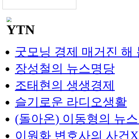
굿모닝 경제 매거진 해
장성철의 뉴스명당
조태현의 생생경제
슬기로운 라디오생활
(돌아온) 이동형의 뉴
이원화 변호사의 사건