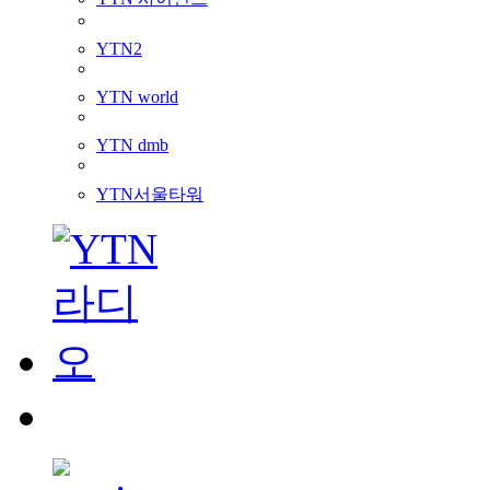
YTN2
YTN world
YTN dmb
YTN서울타워