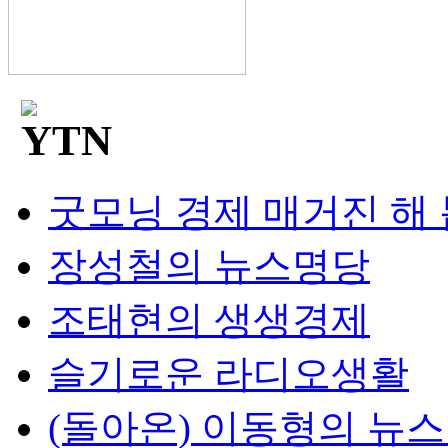
굿모닝 경제 매거진 해
장성철의 뉴스명당
조태현의 생생경제
슬기로운 라디오생활
(돌아온) 이동형의 뉴