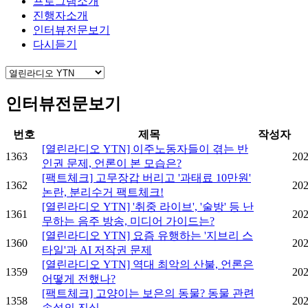
프로그램소개
진행자소개
인터뷰전문보기
다시듣기
인터뷰전문보기
번호
제목
작성자
[열린라디오 YTN] 이주노동자들이 겪는 반
1363
202
인권 문제, 언론이 본 모습은?
[팩트체크] 고무장갑 버리고 '과태료 10만원'
1362
202
논란, 분리수거 팩트체크!
[열린라디오 YTN] '취중 라이브', '술방' 등 난
1361
202
무하는 음주 방송, 미디어 가이드는?
[열린라디오 YTN] 요즘 유행하는 '지브리 스
1360
202
타일'과 AI 저작권 문제
[열린라디오 YTN] 역대 최악의 산불, 언론은
1359
202
어떻게 전했나?
[팩트체크] 고양이는 보은의 동물? 동물 관련
1358
202
속설의 진실