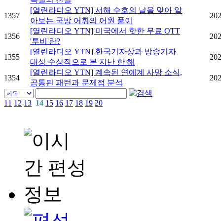
[열린라디오 YTN] 서해 수호의 날을 맞아 알
1357
202
아보는 국방 어휘의 어원 풀이
[열린라디오 YTN] 미국에서 핫한 무료 OTT
1356
202
'투비'란?
[열린라디오 YTN] 한국기자상과 방송기자
1355
202
대상 수상작으로 본 지난 한 해
[열린라디오 YTN] 계속된 연예계 사망 소식,
1354
202
공통된 패턴과 문제점 분석
11
12
13
14
15
16
17
18
19
20