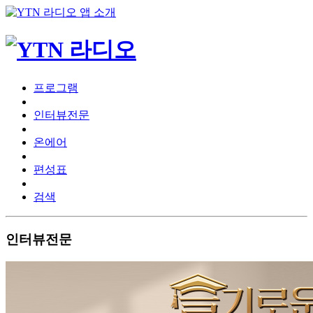
프로그램
인터뷰전문
온에어
편성표
검색
인터뷰전문