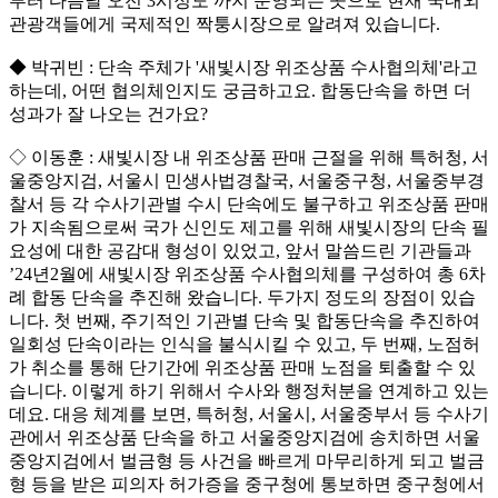
부터 다음날 오전 3시정도 까지 운영되는 곳으로 현재 국내외
관광객들에게 국제적인 짝퉁시장으로 알려져 있습니다.
◆ 박귀빈 : 단속 주체가 '새빛시장 위조상품 수사협의체'라고
하는데, 어떤 협의체인지도 궁금하고요. 합동단속을 하면 더
성과가 잘 나오는 건가요?
◇ 이동훈 : 새빛시장 내 위조상품 판매 근절을 위해 특허청, 서
울중앙지검, 서울시 민생사법경찰국, 서울중구청, 서울중부경
찰서 등 각 수사기관별 수시 단속에도 불구하고 위조상품 판매
가 지속됨으로써 국가 신인도 제고를 위해 새빛시장의 단속 필
요성에 대한 공감대 형성이 있었고, 앞서 말씀드린 기관들과
’24년2월에 새빛시장 위조상품 수사협의체를 구성하여 총 6차
례 합동 단속을 추진해 왔습니다. 두가지 정도의 장점이 있습
니다. 첫 번째, 주기적인 기관별 단속 및 합동단속을 추진하여
일회성 단속이라는 인식을 불식시킬 수 있고, 두 번째, 노점허
가 취소를 통해 단기간에 위조상품 판매 노점을 퇴출할 수 있
습니다. 이렇게 하기 위해서 수사와 행정처분을 연계하고 있는
데요. 대응 체계를 보면, 특허청, 서울시, 서울중부서 등 수사기
관에서 위조상품 단속을 하고 서울중앙지검에 송치하면 서울
중앙지검에서 벌금형 등 사건을 빠르게 마무리하게 되고 벌금
형 등을 받은 피의자 허가증을 중구청에 통보하면 중구청에서