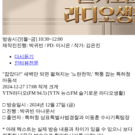
방송시간
[월~금] 10:30~12:00
제작진
진행: 박귀빈 / PD: 이시은 / 작가: 김은진
다시듣기
인터뷰전문
"잡았다!" 새벽만 되면 펼쳐지는 '노란천막,' 짝퉁 잡는 특허청
마동석
2024-12-27 17:08
작게
크게
YTN라디오(FM 94.5) [YTN 뉴스FM 슬기로운 라디오생활]
□ 방송일시 : 2024년 12월 27일 (금)
□ 진행 : 박귀빈 아나운서
□ 출연자 : 특허청 상표특벌사법경찰과 이동훈 수사기획팀장
* 아래 텍스트는 실제 방송 내용과 차이가 있을 수 있으니 보다