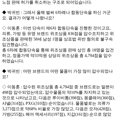
노점 판매 허가를 취소하는 구조로 되어있습니다.
◆ 박귀빈 : 그래서 올해 벌써 6차례나 합동단속을 하신 거군
요. 결과가 어떻게 나왔나요?
◇ 이동훈 : 이번 단속이 제6자 합동단속을 진행한 것이고요,
의류, 가방 등 유명 브랜드 위조상품 836점을 압수조치하고 위
조상품을 판매한 58세 남성 1명을 상표법 위반 혐의로 불구속
입건했습니다.
총 6차례 합동단속을 통해 위조상품 판매 상인 총 18명을 입건
하고, 정품가액 약33억원 상당의 위조상품 총 4,794점을 압수
하였습니다.
◆ 박귀빈 : 어떤 브랜드의 어떤 물품이 가장 많이 압수되었나
요?
◇ 이동훈 : 압수된 위조상품 총 4,794점 중 브랜드로는 말본이
498점 압수되었는데요, 압수물품의 약10%를 차지하고 있는
것으로 나타났고요, 다음은 루이비통(398점), 몽클레어(360점),
샤넬(314점), PXG(310점) 순이었습니다. 물품별로는 의류가
3,273점으로 약68% 비율로 가장 많았고, 다음은 모자(428점),
가방(255점), 헤어 액세서리(197점), 지갑(161점) 순으로 많았