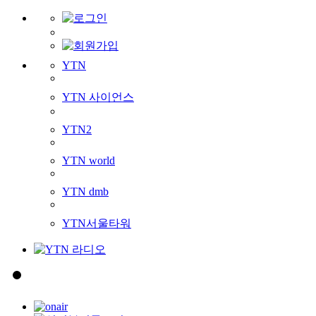
YTN
YTN 사이언스
YTN2
YTN world
YTN dmb
YTN서울타워