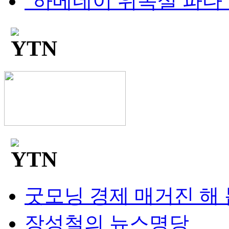
"하메네이 위독설 파다"..
굿모닝 경제 매거진 해
장성철의 뉴스명당