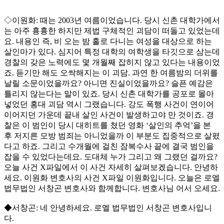
◇이원화: 때는 2003년 여름이었습니다. 당시 신촌 대학가에서
는 아주 흉흉한 하지만 제법 구체적인 괴담이 떠돌고 있었는데
요. 내용인 즉, 비 오는 밤 홀로 다니는 여성을 대상으로 하는
살인마가 있다. 심지어 특정 대학의 여학생을 타깃으로 삼는데
경찰의 갖은 노력에도 몇 개월째 잡히지 않고 있다는 내용이었
죠. 듣기만 해도 오싹해지는 이 괴담. 과연 한 여름밤의 더위를
날릴 소문이었을까요? 아니면 진실이었을까요? 슬픈 예감은
틀리지 않는다는 말이 있죠. 당시 신촌 대학가를 공포로 몰아
넣었던 홍대 괴담 역시 그랬습니다. 강도 폭행 사건이 연이어
이어지던 가운데 끝내 살인 사건이 발생하고야 만 것이죠. 경
찰은 이 범인이 당시 대히트를 쳤던 영화 ‘살인의 추억’을 본
후 저지른 모방 범죄는 아니었을까 이 부분도 집중적으로 살폈
다고 하죠. 그리고 수개월에 걸친 잠복수사 끝에 결국 범인을
잡을 수 있었다는데요. 도대체 누가 그리고 왜 그랬던 걸까요?
오늘 사건 X파일에서 이 사건 자세히 살펴보겠습니다. 안녕하
세요. 이원화 변호사의 사건 X파일 이원화입니다. 오늘은 로엘
법무법인 서창곤 변호사와 함께합니다. 변호사님 어서 오세요.
◆서창곤: 네 안녕하세요. 로엘 법무법인 서창곤 변호사입니
다.