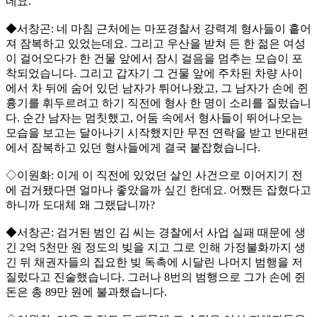
네요.
◆서창곤: 네 마침 근처에는 마포경찰서 강력계 형사들이 흩어
져 잠복하고 있었는데요. 그리고 우산을 받쳐 든 한 젊은 여성
이 걸어오다가 한 건물 앞에서 잠시 걸음을 멈추는 모습이 포
착되었습니다. 그리고 갑자기 그 건물 앞에 주차된 차량 사이
에서 차 뒤에 숨어 있던 남자가 튀어나왔고, 그 남자가 손에 쥔
흉기를 휘두르려고 하기 직전에 형사 한 명이 소리를 질렀습니
다. 순간 남자는 멈칫했고, 어둠 속에서 형사들이 뛰어나오는
모습을 보고는 달아나기 시작했지만 무전 연락을 받고 반대편
에서 잠복하고 있던 형사들에게 결국 붙잡혔습니다.
◇이원화: 이게 이 직전에 있었던 살인 사건으로 이어지기 전
에 검거됐다면 얼마나 좋았을까 싶긴 한데요. 어쨌든 잡혔다고
하니까 도대체 왜 그랬답니까?
◆서창곤: 검거된 범인 김 씨는 경찰에서 사업 실패 때문에 생
긴 2억 5천만 원 정도의 빚을 지고 그로 인해 가정불화까지 생
긴 뒤 채권자들의 집요한 빚 독촉에 시달린 나머지 범행을 저
질렀다고 진술했습니다. 그러나 8번의 범행으로 그가 손에 쥔
돈은 총 89만 원에 불과했습니다.