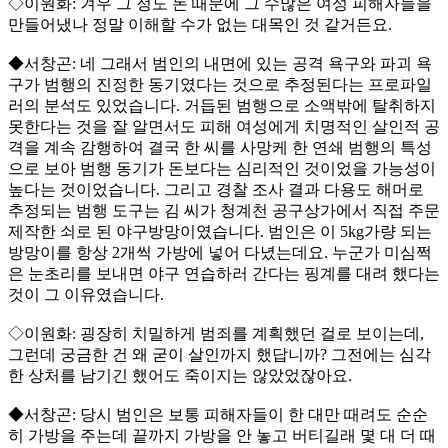
◇이원화: 겨우 그 정도 돈 때문에 그 수많은 여성 피해자들을
만들어냈나 정말 이해할 수가 없는 대목인 것 같거든요.
◆서창곤: 네 그래서 범인의 내면에 있는 공격 욕구와 파괴 욕
구가 범행의 진정한 동기였다는 것으로 추정된다는 프로파일
러의 분석도 있었습니다. 거듭된 범행으로 소액밖에 탈취하지
못한다는 것을 잘 알면서도 피해 여성에게 치명적인 살인적 공
격을 계속 감행하여 결국 한 씨를 사망케 한 연쇄 범행의 특성
으로 보아 범행 동기가 돈보다는 심리적인 것이었을 가능성이
높다는 것이었습니다. 그리고 경찰 조사 결과 다용도 해머로
추정되는 범행 도구는 김 씨가 청계천 공구상가에서 직접 주문
제작한 쇠로 된 야구방망이였습니다. 범인은 이 5kg가량 되는
방망이를 항상 2개씩 가방에 넣어 다녔는데요. 누군가 미심쩍
은 눈초리를 보내면 야구 연습하러 간다는 핑계를 대려 했다는
것이 그 이유였습니다.
◇이원화: 굉장히 치밀하게 범죄를 계획했던 걸로 보이는데,
그런데 궁금한 건 왜 굳이 살인까지 했답니까? 그전에는 심각
한 상처를 남기긴 했어도 죽이지는 않았었잖아요.
◆서창곤: 당시 범인은 보통 피해자들이 한 대만 때려도 순순
히 가방을 주는데 끝까지 가방을 안 놓고 버티길래 몇 대 더 때