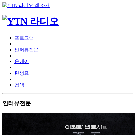
프로그램
인터뷰전문
온에어
편성표
검색
인터뷰전문