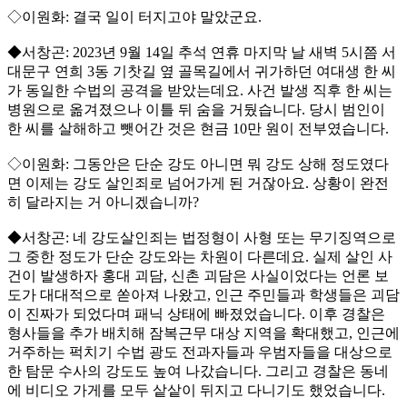
◇이원화: 결국 일이 터지고야 말았군요.
◆서창곤: 2023년 9월 14일 추석 연휴 마지막 날 새벽 5시쯤 서
대문구 연희 3동 기찻길 옆 골목길에서 귀가하던 여대생 한 씨
가 동일한 수법의 공격을 받았는데요. 사건 발생 직후 한 씨는
병원으로 옮겨졌으나 이틀 뒤 숨을 거뒀습니다. 당시 범인이
한 씨를 살해하고 뺏어간 것은 현금 10만 원이 전부였습니다.
◇이원화: 그동안은 단순 강도 아니면 뭐 강도 상해 정도였다
면 이제는 강도 살인죄로 넘어가게 된 거잖아요. 상황이 완전
히 달라지는 거 아니겠습니까?
◆서창곤: 네 강도살인죄는 법정형이 사형 또는 무기징역으로
그 중한 정도가 단순 강도와는 차원이 다른데요. 실제 살인 사
건이 발생하자 홍대 괴담, 신촌 괴담은 사실이었다는 언론 보
도가 대대적으로 쏟아져 나왔고, 인근 주민들과 학생들은 괴담
이 진짜가 되었다며 패닉 상태에 빠졌었습니다. 이후 경찰은
형사들을 추가 배치해 잠복근무 대상 지역을 확대했고, 인근에
거주하는 퍽치기 수법 광도 전과자들과 우범자들을 대상으로
한 탐문 수사의 강도도 높여 나갔습니다. 그리고 경찰은 동네
에 비디오 가게를 모두 샅샅이 뒤지고 다니기도 했었습니다.