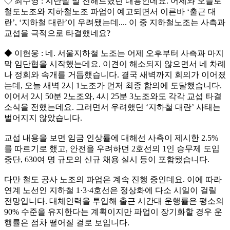
◇ 최수영 : 지난달 말 전해드렸던 내용인데요. 어제와 오늘로
철도노조와 지하철노조 파업이 예고되면서 이른바 ‘출근 대
란’, ‘지하철 대란’이 우려됐는데.... 이 중 지하철노조는 사측과
교섭을 극적으로 타결했네요?
◆ 이현웅 : 네. 서울지하철 노조는 어제 오후부터 사측과 마지
막 임단협을 시작했는데요. 이견이 해소되지 않으면서 네 차례
나 정회와 속개를 거듭했습니다. 결국 새벽까지 회의가 이어졌
는데, 오늘 새벽 2시 1노조가 먼저 최종 합의에 도달했습니다.
이어서 2시 50분 2노조와, 4시 25분 3노조와도 각각 교섭 타결
소식을 전했는데요. 그러면서 우려했던 ‘지하철 대란’ 사태는
벌어지지 않았습니다.
교섭 내용을 보면 임금 인상률에 대해선 사측이 제시한 2.5%
를 따르기로 했고, 안전을 우려하던 2호선의 1인 승무제 도입
중단, 630여 명 규모의 신규 채용 실시 등이 포함됐습니다.
다만 철도 공사 노조의 파업은 계속 진행 중인데요. 이에 따라
연계 노선인 지하철 1·3·4호선은 정상화에 다소 시일이 걸릴
전망입니다. 대체인력을 투입해 출근 시간대 운행률은 평소의
90% 수준을 유지한다는 계획이지만 파업이 장기화할 경우 운
행률은 점차 떨어질 걸로 보입니다.