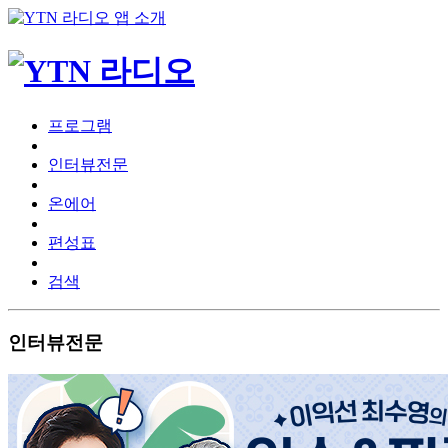
프로그램
인터뷰전문
온에어
편성표
검색
인터뷰전문