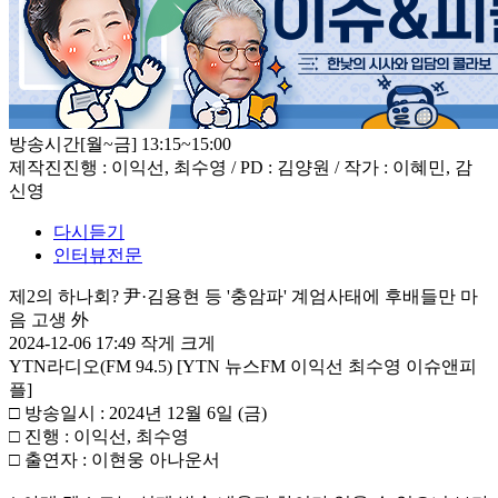
방송시간
[월~금] 13:15~15:00
제작진
진행 : 이익선, 최수영 / PD : 김양원 / 작가 : 이혜민, 감
신영
다시듣기
인터뷰전문
제2의 하나회? 尹·김용현 등 '충암파' 계엄사태에 후배들만 마
음 고생 外
2024-12-06 17:49
작게
크게
YTN라디오(FM 94.5) [YTN 뉴스FM 이익선 최수영 이슈앤피
플]
□ 방송일시 : 2024년 12월 6일 (금)
□ 진행 : 이익선, 최수영
□ 출연자 : 이현웅 아나운서