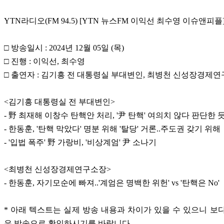
YTN라디오(FM 94.5) [YTN 뉴스FM 이익선 최수영 이슈앤피플
□ 방송일시 : 2024년 12월 05일 (목)
□ 진행 : 이익선, 최수영
□ 출연자 : 김기흥 전 대통령실 부대변인, 최병천 신성장경제
<김기흥 대통령실 전 부대변인>
- 野 최재해 이창수 탄핵안 처리, '尹 탄핵' 여의치 않다 판단한 
- 한동훈, '탄핵 막았다' 명분 위해 '탈당' 거론..주도권 갖기 위해
- '입법 폭주' 野 가랑비, '비상계엄' 尹 소나기
<최병천 신성장경제연구소장>
- 한동훈, 자기모순에 빠져..'계엄은 명백한 위헌' vs '탄핵은 No'
* 아래 텍스트는 실제 방송 내용과 차이가 있을 수 있으니 보
은 방송으로 확인하시기를 바랍니다.