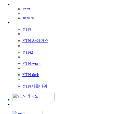
YTN
YTN 사이언스
YTN2
YTN world
YTN dmb
YTN서울타워