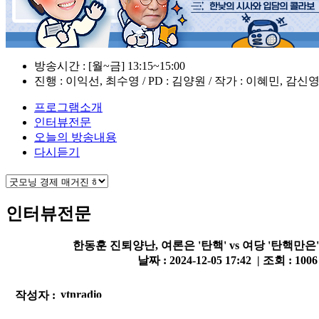
방송시간 : [월~금] 13:15~15:00
진행 : 이익선, 최수영 / PD : 김양원 / 작가 : 이혜민, 감신
프로그램소개
인터뷰전문
오늘의 방송내용
다시듣기
인터뷰전문
한동훈 진퇴양난, 여론은 '탄핵' vs 여당 '탄핵만은'
날짜 : 2024-12-05 17:42 | 조회 : 100
작성자 :