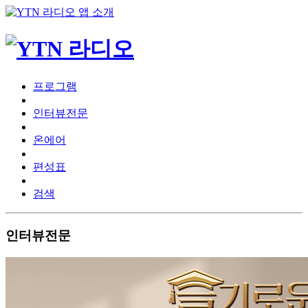
프로그램
인터뷰전문
온에어
편성표
검색
인터뷰전문