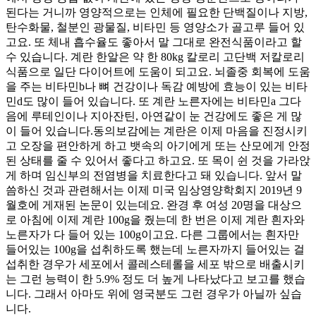
된다는 거니까 영양적으로는 인체에 필요한 단백질이나 지방,
탄수화물, 철분인 광물질, 비타민 등 영양소가 골고루 들어 있
고요. 또 체내 흡수율도 좋아서 말 그대로 완전식품이라고 할
수 있습니다. 계란 한알은 약 한 80kg 칼로리 고단백 저칼로리
식품으로 일단 다이어트에 도움이 되고요. 뇌졸중 회복에 도움
을 주는 비타민b나 뼈 건강이나 독감 예방에 효능이 있는 비타
민d도 많이 들어 있습니다. 또 계란 노른자에는 비타민a 그다
음에 루테인이나 지아잔틴, 아연같이 눈 건강에도 좋은 게 많
이 들어 있습니다.동의보감에는 계란은 이제 마음을 진정시키
고 오장을 편안하게 하고 뱃속의 아기에게 또는 산모에게 안정
된 상태를 줄 수 있어서 좋다고 하고요. 또 목이 쉰 것을 가라앉
게 하며 임신부의 전염병을 치료한다고 돼 있습니다. 앞서 말
씀하신 것과 관련해서는 이제 미국 임상영양학회지 2019년 9
월호에 게재된 논문이 있는데요. 완경 후 여성 20명을 대상으
로 아침에 이제 계란 100g을 줬는데 한 번은 이제 계란 흰자와
노른자가 다 들어 있는 100g이고요. 다른 그룹에서는 흰자만
들어있는 100g을 섭취하도록 했는데 노른자까지 들어있는 걸
섭취한 경우가 세포에서 콜레스테롤을 세포 밖으로 배출시키
는 그런 능력이 한 5.9% 정도 더 높게 나타났다고 보고를 했습
니다. 그래서 아마도 위에 영국분도 그런 경우가 아닐까 싶습
니다.