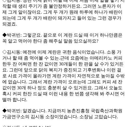
◇김시동: 쌍란 이제 닭이 어릴 때 이제 처음 이제 알을 낳기 시
작할 때 생리 주기가 좀 불안정하거든요. 그러면 노른자가 이
제 그게 알이잖아요. 그게 두 개가 원래 하루에 하나가 배란이
되는데 그게 두 개가 배란이 돼가지고 들어 있는 그런 경우가
되겠죠.
◆박귀빈: 그렇군요. 끝으로 이 계란 드실 때 이거 하나만큼은
꼭 알고 먹어야 한다 좀 해주실 말씀 있으실까요?
◇김시동: 예전에 이제 계란은 귀한 음식이었습니다. 소풍 가
거나 할 때 좀 먹어볼 수 있는.근데 요즘에는 아메리카노 커피
한두 잔 어쩌면 한 잔 값이면 30개들이 한 판을 살 수가 있거든
요. 그런데 앞으로 닭의 복지가 증진되고 기후변화나 이런 걸
로 사료 가격이 올라가면 계란 가격이 자연적으로 높아질 수밖
에 없습니다. 그래서 계란 가격이 오르는데 그래도 커피 세 잔
값이면 30개 하나 정도 충분히 살 수 있거든요. 그래서 오늘도
혹시 커피 한잔 드실 때 이런 내용 한 번쯤 생각해 봐 주시면 어
떨까 합니다.
◆박귀빈: 알겠습니다. 지금까지 농촌진흥청 국립축산과학원
가금연구소의 김시동 소장이었습니다. 소장님 고맙습니다.