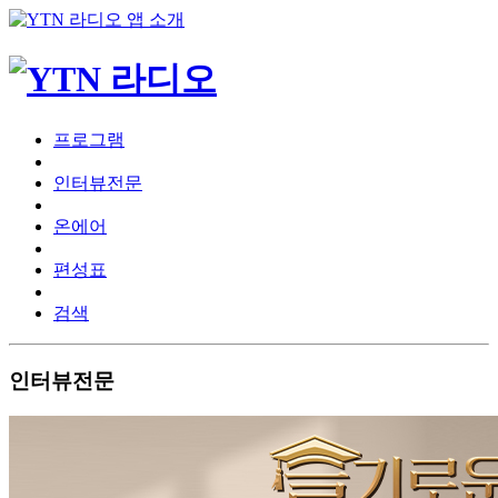
프로그램
인터뷰전문
온에어
편성표
검색
인터뷰전문