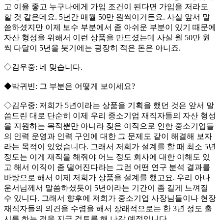
고 이율 좋고 누구나에게 가입 조건이 된다면 가입을 저라도
할 것 같은데요. 5년간 매월 50만 원씩이거든요. 사실 앞서 말
씀하셨지만 이제 보수 부분에서 좀 아쉬운 부분이 있기 때문에
자산 형성을 위해서 이런 상품을 만드셨는데 사실 월 50만 원
씩 다달이 5년을 붓기에는 굉장히 적은 돈은 아니죠.
◇김우중: 네 맞습니다.
◆박귀빈: 그 부분은 어떻게 보이세요?
◇김우중: 저희가 5년이라는 상품을 기획을 했던 것은 앞서 말
씀드린 대로 단순히 이제 우리 중소기업 재직자들의 자산 형성
을 지원하는 목적뿐만 아니라 잦은 이직으로 인한 중소기업들
의 인력 운영과 인력 구인에 대한 그 문제도 같이 해결해 보자
라는 목적이 있었습니다. 그래서 저희가 설계를 할 때 최소 5년
정도는 이게 재직을 해줘야 어느 정도 회사에 대한 이해도 있
고 해서 이직이 좀 떨어진다라는 그런 어떤 연구 분석 결과를
바탕으로 해서 이제 저희가 상품을 설계를 했고요. 우리 아나
운서님께서 말씀하셨듯이 5년이라는 기간이 좀 길게 느껴질
수 있니다. 그래서 향후에 저희가 중소기업 사장님들이나 현장
재직자들의 의견을 수렴을 해서 장래적으로는 한 3년 정도 출
시를 하는 것을 지금 검토를 해 나갈 예정입니다.