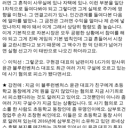
러면 그 흔적이 사무실에 있나 자택에 있나. 이런 부분을 일단
1차적으로 들여다봐야 되고 그렇다면 그게 실제로 주가에 영
향을 미쳤나. 그 연결고리가 있나. 인간관계를 들여다본 다음
에 얼마를 벌었나. 그 금전은 그러면 수익을 얼마나 제 손에 넣
었나까지 해야 돼서 이게 그래서 상당히 형량도 좀 높습니다.
이게 기본적으로 자본시장은 모두 공평한 상황에서 참여를 해
야 되고 그게 진짜 게임의 기본 법칙인데 그걸 흔들어서 시장
을 교란시켰다고 보기 때문에 그 액수가 한 억 단위가 넘어가
면 실형 선고가 이 태반으로 나오긴 하더라고요.
◇ 이익선 : 그렇군요. 구현경 대표의 남편이자 LG가의 맏사위
윤관 블루런벤처스 대표도 최근 여러 가지 구설에 오르고 있는
데 사기 혐의로 피소가 됐다면서요.
★ 강전애 : 지금 이 블루런벤처스 윤관 대표가 친구에게 초등
학교 동창에게 2억 원을 갚지 않았다는 혐의로 지금 사기죄로
서 피소됐다라는 것도 알려지고 있어요. 그것뿐만이 아니라 좀
여러 가지 구설수가 지금 있는 상황입니다. 또 사기 혐의로 고
소를 한 사람도 초등학교 동창인데 좀 유명인이에요. 삼부토건
창업주 손자 조창현 씨인데요. 이들은 모 초등학교 동창 사이
로 알려져 있는데 2016년에 삼부토건이 소유하고 있던 르네상
스 호텔 부지를 매각하는 과정에 있어서 이 윤관 대표가 투자