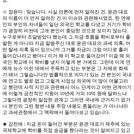
요.
☆ 장윤미 : 맞습니다. 사실 언론에 먼저 알려진 건, 윤관 대표
의 이름이 더 먼저 알려진 건 이 이슈와 관련해서였죠. 한 연예
인의 부인의 자녀들이 일단 외국인 학교를 다녔고 거기가 학비
가 굉장히 비싼데 그게 본인이 충당한 것으로 보이지 않는다.
누구로부터 조달받았다 했는데 그 자금 흐름을 학비로부터 출
발한 게 아니라 지금 말씀주신 대로 윤관 대표의 과세 의혹, 어
떤 탈세 의혹 등이 있으니까 그거를 자금이 그럼 어디로 흘러
들어갔나라고 봤더니 이거 왜 이 학교로 들어갔어? 이걸 왜 외
국인 학교에 이 학비를 냈지 이렇게 본 거예요. 그런데 이게 연
예계 뉴스 이런 데에서 주목하고 있는 부분은 그 자체로 화제
가 돼서 그렇습니다만 법률적으로 의미가 있는 건 본인이 국내
에 연고도 별로 없고 그렇게 사업상 외국에 더 많이 머물고라
고 했던데 사적 지인과 관련해서 어느 단계이고 어떤 관계이기
에 이렇게 금전적인 지원이 10년에 거의 10억 원에 달하느냐
그렇다면 굉장히 밀접한 관계고 그러면 국내에 근거지가 없거
나 본인의 그런 항변 내용 주장 내용도 흔들리는 거 아니냐라
고 과세관청에서 그 맥락에서 들여다보고 있습니다.
★ 강전애 : 지금 돈이 들어간 부분은 윤관 대표가 제주에 있는
국제학교에 학비를 직접 송금을 했다라는 것이 알려지고 있고