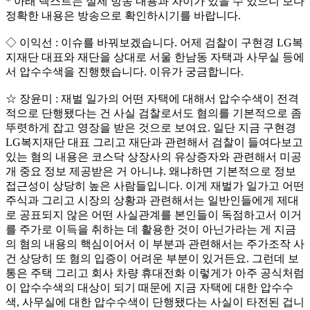
* 아래 텍스트는 실제 방송 내용과 차이가 있을 수 있으니 보다
정확한 내용은 방송으로 확인하시기를 바랍니다.
◇ 이익선 : 이슈를 바꿔보겠습니다. 어제 검찰이 구현경 LG복
지재단 대표와 재단을 상대로 서울 한남동 자택과 사무실 등에
서 압수수색을 진행했습니다. 이유가 궁금합니다.
☆ 장윤미 : 재벌 일가의 어떤 자택에 대해서 압수수색이 전격
적으로 단행됐다는 건 사실 검찰로서도 혐의를 기본적으로 좀
뚜렷하게 잡고 영장을 받은 것으로 보여요. 일단 지금 구현경
LG복지재단 대표 그리고 재단과 관련해서 검찰이 들여다보고
있는 혐의 내용은 코스닥 상장사의 유상증자와 관련해서 미공
개 중요 정보 제공받은 거 아니냐. 왜냐하면 기본적으로 정보
접근성이 상당히 높은 사람들입니다. 이게 재벌가 일가고 어떤
주식과 그리고 시장의 상황과 관련해서는 일반인들에게 제대
로 공표되지 않은 어떤 사실관계를 본인들이 독점하고서 이거
를 주가로 이득을 취하는 데 활용한 것이 아닌가라는 게 지금
의 혐의 내용의 핵심이어서 이 부분과 관련해서는 주가조작 사
건 상당히 또 혐의 입증이 어려운 부분이 있거든요. 그런데 보
통은 주택 그리고 회사 차량 휴대전화 이렇게가 아주 공식처럼
이 압수수색의 대상이 되기 때문에 지금 자택에 대한 압수수
색, 사무실에 대한 압수수색이 단행됐다는 사실이 타전된 겁니