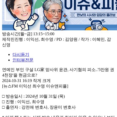
방송시간
[월~금] 13:15~15:00
제작진
진행 : 이익선, 최수영 / PD : 김양원 / 작가 : 이혜민, 감
신영
다시듣기
인터뷰전문
연예인 부인 구설 LG家 맏사위 윤관, 사기혐의 피소..'5만원 권
4천장'을 현금으로?
2024-10-31 16:19
작게
크게
[뉴스FM 이익선 최수영 이슈앤피플]
□ 방송일시 : 2024년 10월 31일 (목)
□ 진행 : 이익선, 최수영
□ 출연자 : 강전애 변호사, 장윤미 변호사