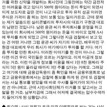
거를 위한 신약을 개발하는 회사인데 그동안에는 약간 금전적
인 어려움을 겪고 있다가 500억 원이라는 돈이 투입이 되면서
이게 보도자료 같은 것이 나고 대규모 투자 유치 성공 이러면
주식은 가격이 좀 뛰는 것이 보통 있는 일이거든요. 근데 문제
는 제가 말씀드린 실리콘밸리의 투자사의 대표가 구현경 대표
의 남편인 것입니다. 남편 윤관 씨가 투자회사를 운영을 하고
있는데 이 회사에서 500억 원이라는 돈을 이 바이오 업체 A사
에 투자를 하게 되었고 근데 그렇다면 지금 검찰에서 보고 있
는 건 어떤 거냐면 그럼 윤관 씨가 자기의 아내인, 배우자인 구
현경 대표에게 우리 회사가 여기에다가 투자를 할 거다. 여기
좀 투자할 만한 회사다. 이러한 이야기를 한 것이 아니냐. 그렇
다면 이건 우리 국민들은 모르는 거잖아요. 이게 미공개 정보
라는 거죠. 이런 미공개 정보를 이용을 해서 1만 8천 원짜리 주
식이 5만 원이 올라갈 때까지 3만 주를 샀다는 거예요. 그래갖
고 여기에 대해 금융감독원이 좀 확인을 해서 금융위원회로 넘
겼고 금융위원회에서는 검찰에 통보를 하게 된 건데 또 검찰에
서는 사실 통보를 받았을 때 바로 수사를 들어가야 되거나 이
런 건 아니에요. 근데 시민사회단체가 이거를 또 알고서는 고
발을 한 거죠. 남부지검에 그래서 어저께 결국에는 압수수색까
지 들어가게 된 상황입니다.
◆ 최수영 : 사실 저희가 조금 이걸 이례적으로 보는 거는 사실