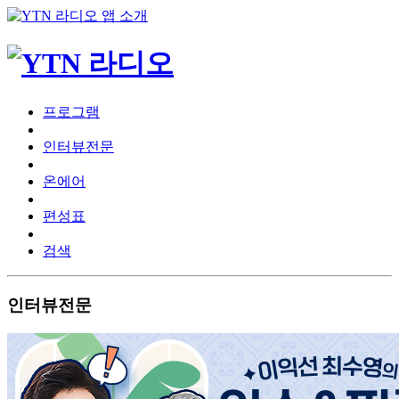
프로그램
인터뷰전문
온에어
편성표
검색
인터뷰전문