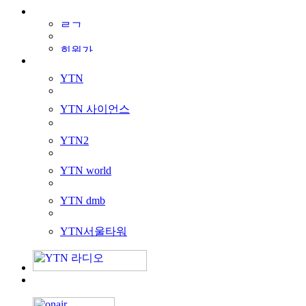
YTN
YTN 사이언스
YTN2
YTN world
YTN dmb
YTN서울타워