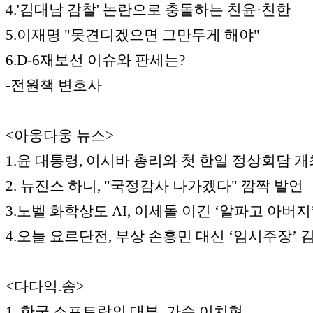
4.'김대남 감찰' 논란으로 충돌하는 친윤·친한
5.이재명 "못견디겠으면 그만두게 해야"
6.D-6재보선 이슈와 판세는?
-전원책 변호사
<아웅다웅 뉴스>
1.윤 대통령, 이시바 총리와 첫 한일 정상회담 개
2. 뉴진스 하니, "국정감사 나가겠다" 깜짝 발언
3.노벨 화학상도 AI, 이세돌 이긴 ‘알파고 아버지
4.오늘 요르단전, 부상 손흥민 대신 ‘임시주장’ 
<다다익.송>
1. 한국 소프트락의 대부, 가수 이치현