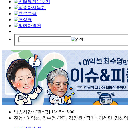
방송시간 : [월~금] 13:15~15:00
진행 : 이익선, 최수영 / PD : 김양원 / 작가 : 이혜민, 감신