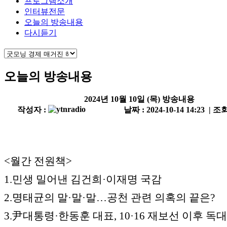
프로그램소개
인터뷰전문
오늘의 방송내용
다시듣기
오늘의 방송내용
2024년 10월 10일 (목) 방송내용
작성자 :
날짜 : 2024-10-14 14:23 | 조회
<월간 전원책>
1.민생 밀어낸 김건희·이재명 국감
2.명태균의 말·말·말…공천 관련 의혹의 끝은?
3.尹대통령·한동훈 대표, 10·16 재보선 이후 독대