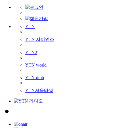
YTN
YTN 사이언스
YTN2
YTN world
YTN dmb
YTN서울타워