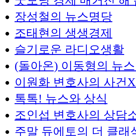
굿모닝 경제 매거진 해
장성철의 뉴스명당
조태현의 생생경제
슬기로운 라디오생활
(돌아온) 이동형의 뉴
이원화 변호사의 사건
톡톡! 뉴스와 상식
조인섭 변호사의 상담
주말 듀에토의 더 클래