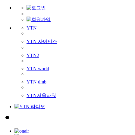
YTN
YTN 사이언스
YTN2
YTN world
YTN dmb
YTN서울타워