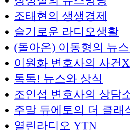
장성철의 뉴스명당
조태현의 생생경제
슬기로운 라디오생활
(돌아온) 이동형의 뉴
이원화 변호사의 사건
톡톡! 뉴스와 상식
조인섭 변호사의 상담
주말 듀에토의 더 클래
열린라디오 YTN