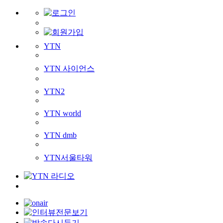
YTN
YTN 사이언스
YTN2
YTN world
YTN dmb
YTN서울타워