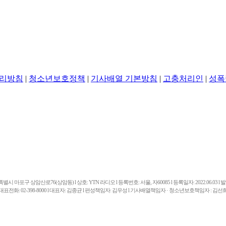
리방침
|
청소년보호정책
|
기사배열 기본방침
|
고충처리인
|
성폭
마포구 상암산로76(상암동) l 상호: YTN 라디오 l 등록번호: 서울, 자60085 l 등록일자: 2022.06.03 l 발행일
대표전화: 02-398-8000 l 대표자: 김종균 l 편성책임자: 김우성 l 기사배열책임자 · 청소년보호책임자 : 김선