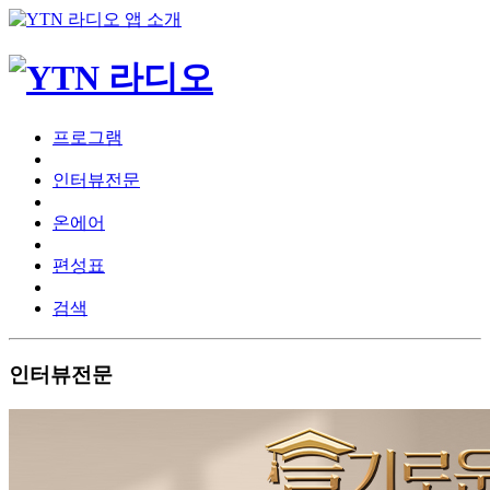
프로그램
인터뷰전문
온에어
편성표
검색
인터뷰전문