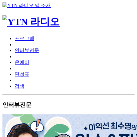
프로그램
인터뷰전문
온에어
편성표
검색
인터뷰전문