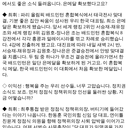
에서도 좋은 소식 들려옵니다. 은메달 확보했다고요?
◆ 최휘 : 파리 올림픽 배드민턴 혼합복식에서 태극전사 맞대
결, 기분 좋은 집안 싸움이 성사된 우리 한국 대표팀, 최소 은메
달은 확보하게 됐습니다. 앞서 세계 랭킹 2위인 서승재-채유정
조와 세계 랭킹 8위 김원호-정나은 조는 배드민턴 혼합복식 8
강전에서 각각 홍콩과 말레이시라를 꺾고 차례로 승리했습니
다. 4강에 진출하게 됐고요. 대진표에 따라 내일 새벽 2시 반,
서승재-채유정과 김원호-정나은은 준결승전에서 안방 맞대결
을 치릅니다. 두 팀 중 하나가 무조건 결승전에 올라가면서 한
국 배드민턴은 일단 은메달을 확보하게 된 거고요. 이 혼합복
식 메달, 한국 배드민턴이 이 대회에서 처음 확보한 메달입니
다.
◇ 이익선 : 행복을 주는 우리 선수들, 너무 고맙습니다. 정치권
소식도 보죠. 먼저 정점식 정책위의장 인선을 둘러싼 상황, 지
금 어떻습니까?
◆ 최휘 : 최후통첩 받은 정점식 정책위의장, 버티기에 들어갔
다는 이야기 나옵니다. 한동훈 국민의힘 신임 당 대표, 연이틀
친윤계 정점식 의원을 향해 정책위의장 사퇴 압박을 이어가고
있습니다. 어제 서범수 사무총장이 "당 대표가 임명권을 가진