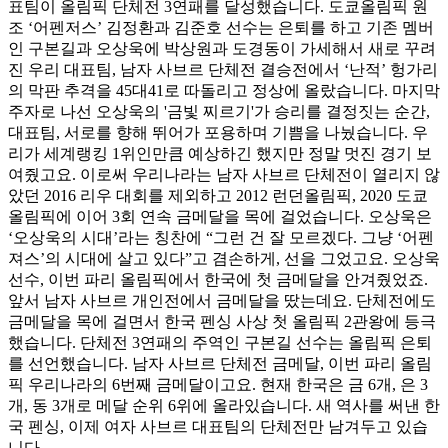
표팀이 올림픽 단체전 3연패를 달성했습니다. 도쿄올림픽 원
조 ‘어펜저스’ 김정환과 김준호 선수는 은퇴를 하고 기존 멤버
인 구본길과 오상욱에 박상원과 도경동이 가세해서 새로 꾸려
진 우리 대표팀, 남자 사브르 단체전 결승전에서 ‘난적’ 헝가리
의 막판 추격을 45대41로 따돌리고 정상에 올랐습니다. 마지막
주자로 나선 오상욱의 '금빛 찌르기'가 승리를 결정짓는 순간,
대표팀, 서로를 향해 뛰어가 포용하며 기쁨을 나눴습니다. 우
리가 세계랭킹 1위인만큼 예상하긴 했지만 정말 멋진 경기 보
여줬고요. 이로써 우리나라는 남자 사브르 단체전이 열리지 않
았던 2016 리우 대회를 제외하고 2012 런던올림픽, 2020 도쿄
올림픽에 이어 3회 연속 금메달을 목에 걸었습니다. 오상욱은
‘오상욱의 시대’라는 칭찬에 “그런 건 잘 모르겠다. 그냥 ‘어펜
져스’의 시대에 살고 있다”고 겸손하게, 선을 그었고요. 오상욱
선수, 이번 파리 올림픽에서 한국에 첫 금메달을 안겨줬었죠.
앞서 남자 사브르 개인전에서 금메달을 땄는데요. 단체전에도
금메달을 목에 걸면서 한국 펜싱 사상 첫 올림픽 2관왕에 등극
했습니다. 단체전 3연패의 주역인 구본길 선수는 올림픽 은퇴
를 선언했습니다. 남자 사브르 단체전 금메달, 이번 파리 올림
픽 우리나라의 6번째 금메달이고요. 현재 한국은 금 6개, 은 3
개, 동 3개로 메달 순위 6위에 올라있습니다. 새 역사를 써낸 한
국 펜싱, 이제 여자 사브르 대표팀의 단체전만 남겨두고 있습
니다.