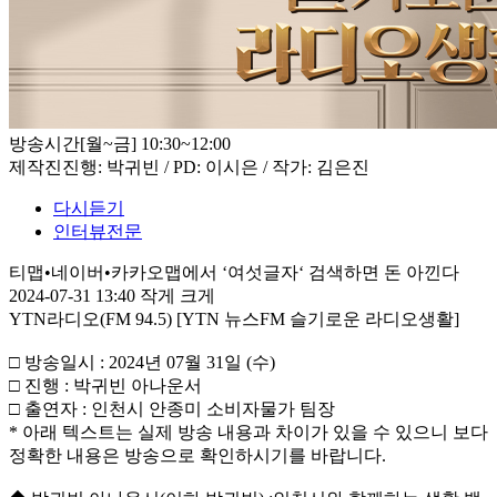
방송시간
[월~금] 10:30~12:00
제작진
진행: 박귀빈 / PD: 이시은 / 작가: 김은진
다시듣기
인터뷰전문
티맵•네이버•카카오맵에서 ‘여섯글자‘ 검색하면 돈 아낀다
2024-07-31 13:40
작게
크게
YTN라디오(FM 94.5) [YTN 뉴스FM 슬기로운 라디오생활]
□ 방송일시 : 2024년 07월 31일 (수)
□ 진행 : 박귀빈 아나운서
□ 출연자 : 인천시 안종미 소비자물가 팀장
* 아래 텍스트는 실제 방송 내용과 차이가 있을 수 있으니 보다
정확한 내용은 방송으로 확인하시기를 바랍니다.