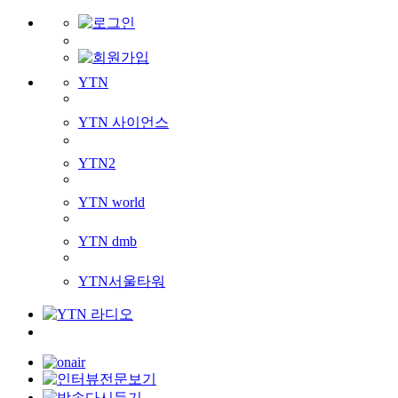
YTN
YTN 사이언스
YTN2
YTN world
YTN dmb
YTN서울타워