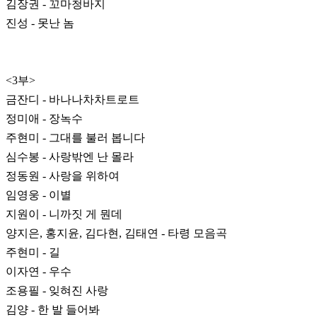
김장권 - 꼬마청바지
진성 - 못난 놈
<3부>
금잔디 - 바나나차차트로트
정미애 - 장녹수
주현미 - 그대를 불러 봅니다
심수봉 - 사랑밖엔 난 몰라
정동원 - 사랑을 위하여
임영웅 - 이별
지원이 - 니까짓 게 뭔데
양지은, 홍지윤, 김다현, 김태연 - 타령 모음곡
주현미 - 길
이자연 - 우수
조용필 - 잊혀진 사랑
김양 - 한 발 들어봐