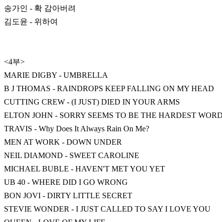
송가인 - 확 감아버려
김도윤 - 위하여
<4부>
MARIE DIGBY - UMBRELLA
B J THOMAS - RAINDROPS KEEP FALLING ON MY HEAD
CUTTING CREW - (I JUST) DIED IN YOUR ARMS
ELTON JOHN - SORRY SEEMS TO BE THE HARDEST WOR
TRAVIS - Why Does It Always Rain On Me?
MEN AT WORK - DOWN UNDER
NEIL DIAMOND - SWEET CAROLINE
MICHAEL BUBLE - HAVEN'T MET YOU YET
UB 40 - WHERE DID I GO WRONG
BON JOVI - DIRTY LITTLE SECRET
STEVIE WONDER - I JUST CALLED TO SAY I LOVE YOU