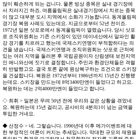
많이 훼손하게 되는 겁니다. 물론 빙상 종목은 실내 경기장에
서 치러지긴 하죠. 여름올림픽은 실내경기장에서 치르는 종목
이 많고 대부분 도시 지역에서 소화가 가능합니다. 동계올림픽
경기장 복원 사례도 있는데요. 지금으로부터 52년 전이죠.
1972년 일본 삿포로에서 동계올림픽이 열렸습니다. 당시 삿포
로 조직위원회는 기존 스키장이 있던 데이네산에서 알파인 활
강 경기를 치르려고 했는데 국제스키연맹이 부적합하다는 의
견을 냈습니다. 국제스키연맹과 조직위원회는 삿포로 근처에
있는 여러 지역을 둘러본 후 국립공원이자 산림생태 보전지역
인 에니와산에 짓기로 결정합니다. 주민과 환경단체들은 격렬
히 반발했고요. 결국 토론 끝에 원상복구하는 조건으로 스키장
을 건설합니다. 복원은 1972년부터 1986년까지 15년간 진행됐
는데요. 스키장을 만드는데 8억3400만엔이 들었다고 하고요.
복원하는 데는 2억4000만엔이 들었다고 합니다.
◇ 최휘 > 일본은 무려 50년 전에 우리와 같은 상황을 겪었네
요. 복원하는데 15년 걸리고, 공사비의 4분의1이 넘는 금액을
투입한 거네요.
◆ 선정수 > 네. 그렇습니다. 1990년대 이후 메가이벤트에 대
한 부정적인 여론이 커지는 추세입니다. 막대한 규모의 재원을
투입하고 환경을 파괴하면서 천문학적인 적자를 기록해 주최