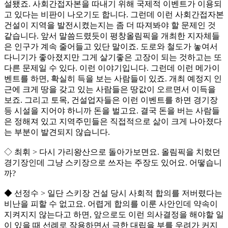
설됐죠. 사회간접자본을 따내기 위해 국제적 이벤트가 이용되
고 있다는 비판이 나오기도 합니다. 그런데 이런 사회간접자본
건설이 지역을 발전시켰는지는 좀 더 따져봐야 할 문제인 것
같습니다. 앞서 말씀드렸듯이 평창올림픽을 개최한 지자체들
은 인구가 계속 줄어들고 있단 말이죠. 도로와 철도가 놓여서
다니기가 좋아졌지만 그게 살기좋은 고장이 되는 것하고는 또
다른 문제일 수 있다. 이런 이야기입니다. 그런데 이런 메가이
벤트를 하면, 확실히 득을 보는 사람들이 있죠. 개최 예정지 인
근에 크게 땅을 갖고 있는 사람들은 땅값이 오르면서 이득을
보죠. 그리고 토목, 건설업자들은 이런 이벤트를 하면 경기장
등 시설을 지어야 하니까 돈을 벌고요. 결국 돈을 버는 사람들
은 정해져 있고 지역주민들은 직접적으로 삶이 크게 나아졌다
는 부분이 발견되지 않습니다.
◇ 최휘 > 다시 가리왕산으로 돌아가보면요. 올림픽을 치렀던
경기장인데 그냥 스키장으로 쓰자는 주장도 있어요. 어떻습니
까?
◆ 선정수 > 일단 스키장 건설 당시 사회적 합의를 저버렸다는
비난을 피할 수 없고요. 어렵게 합의를 이룬 사안인데 약속이
지켜지지 않는다고 하면, 앞으로도 이런 의사결정을 해야할 일
이 있을 때 선례로 작용하면서 극한 대립을 부를 우려가 커지