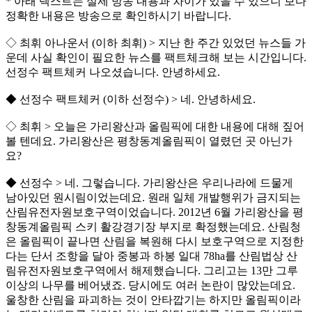
* 아래 텍스트는 실제 방송 내용과 차이가 있을 수 있으니 보다
정확한 내용은 방송으로 확인하시기 바랍니다.
◇ 최휘 아나운서 (이하 최휘) > 지난 한 주간 있었던 뉴스들 가
운데 사실 확인이 필요한 뉴스를 팩트체크해 보는 시간입니다.
선정수 팩트체커 나오셨습니다. 안녕하세요.
◆ 선정수 팩트체커 (이하 선정수) > 네. 안녕하세요.
◇ 최휘 > 오늘은 가리왕산과 올림픽에 대한 내용에 대해 짚어
볼 텐데요. 가리왕산은 평창동계올림픽이 열렸던 곳 아닌가
요?
◆ 선정수 > 네. 그렇습니다. 가리왕산은 우리나라에 드물게
남아있던 원시림이었는데요. 원래 일체 개발행위가 금지되는
산림유전자원보호구역이었습니다. 2012년 6월 가리왕산을 평
창동계올림픽 스키 활강경기장 부지로 확정했는데요. 산림청
은 올림픽이 끝나면 산림을 복원해 다시 보호구역으로 지정한
다는 단서 조항을 달아 중봉과 하봉 일대 78ha를 산림법상 산
림유전자원보호구역에서 해제했습니다. 그리고는 13만 그루
이상의 나무를 베어냈죠. 당시에도 여러 논란이 많았는데요.
울창한 산림을 파괴하는 것이 안타깝기는 하지만 올림픽이라