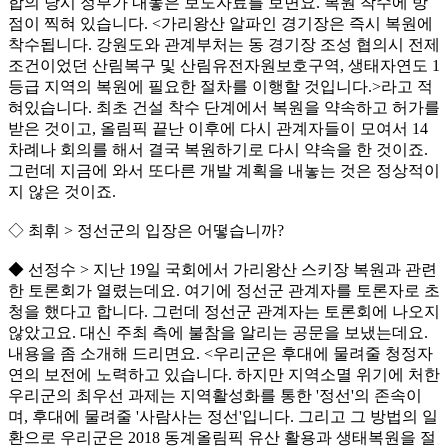
합의 당시 정부가 내놓은 보도자료를 보면요. 복원 착수에 방
점이 찍혀 있습니다. <가리왕산 알파인 경기장은 즉시 복원에
착수됩니다. 강원도와 관계부처는 동 경기장 조성 협의시 전제
조건이었던 산림복구 및 산림유전자원보호구역, 생태자연도 1
등급 지역의 복원에 필요한 절차를 이행할 것입니다.>라고 적
혀있습니다. 최초 건설 착수 단계에서 복원을 약속하고 허가를
받은 것이고, 올림픽 끝난 이후에 다시 관계자들이 모여서 14
차례나 회의를 해서 결국 복원하기로 다시 약속을 한 것이죠.
그런데 지금에 와서 또다른 개발 계획을 내놓는 것은 정상적이
지 않은 것이죠.
◇ 최휘 > 정선군의 입장은 어떻습니까?
◆ 선정수 > 지난 19일 국회에서 가리왕산 스키장 복원과 관련
한 토론회가 열렸는데요. 여기에 정선군 관계자를 토론자로 초
청을 했다고 합니다. 그런데 정선군 관계자는 토론회에 나오지
않았고요. 대신 주최 측에 불참을 알리는 공문을 보냈는데요.
내용을 좀 소개해 드리면요. <우리군은 후대에 물려줄 청정자
연의 보전에 노력하고 있습니다. 하지만 지역소멸 위기에 처한
우리군의 최우선 과제는 지역활성화를 통한 '정선'의 존속이
며, 후대에 물려줄 '사람사는 정선'입니다. 그리고 그 방법의 일
환으로 우리군은 2018 동계올림픽 유산 활용과 생태복원을 절