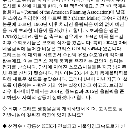
도시를 파산에 이르게 한다. 이런 맥락인데요. 최근 <미국계획
협회저널>(Journal of the American Planning Association)에 발표
된 스위스 취리히대의 마르틴 뮬러(Martin Muller) 교수(지리학)
논문에 따르면, 1960년 이후 치러진 올림픽은 예외 없이 예산
을 크게 초과한 비용이 들어갔다고 합니다. 초과율은 평균
179%였는데요. 월드컵 축구의 경우에도 1994년 미국 월드컵
이후 주최도시들은 모조리 적자를 봤습니다. 특히 2004년 아테
네올림픽에 들어간 비용은 그리스 GDP의 3.4%나 됐습니다.
그리스는 이 대회를 치르면서 수십억 유로(수조원)의 적자를
봤는데요. 이는 그리스 경제 붕괴를 촉진하는 요인이 됐다는
평가를 받습니다. 당시에 지어진 스포츠시설들은 지금 방치된
채 흉물 신세가 됐습니다. 러시아는 2014년 소치 동계올림픽을
위해 새로운 철도를 놓았습니다. 그러나 1년이 지난 지금 이 철
도를 이용하는 사람은 거의 없는 실정이라고 하고요. 브라질
리우데자네이루에서는 2014년 월드컵과 2016년 올림픽을 준
비하면서 사회적 갈등이 심해졌다고 합니다.
◇ 최휘 > 그래도 평창올림픽 개최하면서 KTX, 고속도로 등
기반시설이 갖춰진 측면이 있지 않나요?
◆ 선정수 > 강릉선 KTX가 건설되고 서울양양고속도로가 신