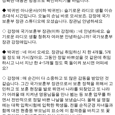
정확한 내용은 방송으로 확인하시기를 바랍니다.
◆ 박귀빈 아나운서(이하 박귀빈) : 슬기로운 라디오 생활 이슈
초대석 시간입니다. 오늘의 손님 바로 모셔보죠. 강정애 국가
보훈부 장관 스튜디오에 모셨습니다. 장관님 안녕하세요
◇ 강정애 국가보훈부 장관(이하 강정애) : 네 안녕하세요. 슬
기로운 라디오 생활 청취자 여러분 안녕하십니까? 국가보훈부
장관 강정애입니다.
◆ 박귀빈 : 네 어서 오세요. 장관님 취임하신 지 한 4개월, 5개
월 정도 돼 가시잖아요. 그동안 정말 바쁘셨을 것 같은데 취임
하시고 나서 지난 한 4~5개월 정도 쭉 돌이켜 보시면 어떠세
요?
◇ 강정애 : 매 순간이 다 소중하고 또 많은 감동을 받았던 것
같습니다. 그간 국가보훈부 장관으로서 보훈 정책을 위해서 고
민하고 또 보훈 현장을 발로 뛰면서 나라를 되찾았고 또 나라
가 어려울 때 지켜낸 영웅님들을 만나 뵙는 등 보훈 업무를 하
면서 전반적으로 정말 바쁜 나날을 보냈습니다. 올해 설 명절
에는 대학 입학시험에 입학한 학생들, 전몰 순직군경 자녀들과
함께 대전 현충원 부모님의 묘소에 이 합격증을 바치고 또 꽃