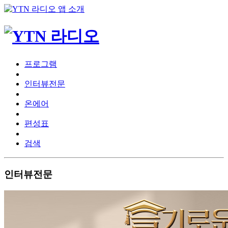
프로그램
인터뷰전문
온에어
편성표
검색
인터뷰전문