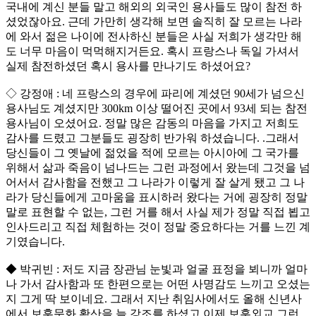
국내에 계신 분들 말고 해외의 외국인 용사들도 많이 참전 하
셨었잖아요. 근데 가만히 생각해 보면 솔직히 잘 모르는 나라
에 와서 젊은 나이에 전사하신 분들은 사실 저희가 생각만 해
도 너무 마음이 먹먹해지거든요. 혹시 프랑스나 독일 가셔서
실제 참전하셨던 혹시 용사를 만나기도 하셨어요?
◇ 강정애 : 네 프랑스의 경우에 파리에 계셨던 90세가 넘으신
용사님도 계셨지만 300km 이상 떨어진 곳에서 93세 되는 참전
용사님이 오셨어요. 정말 많은 감동의 마음을 가지고 저희도
감사를 드렸고 그분들도 굉장히 반가워 하셨습니다. .그래서
당신들이 그 옛날에 젊었을 적에 모르는 아시아에 그 국가를
위해서 삶과 죽음이 넘나드는 그런 과정에서 왔는데 그것을 넘
어서서 감사함을 전했고 그 나라가 이렇게 잘 살게 됐고 그 나
라가 당신들에게 고마움을 표시하러 왔다는 거에 굉장히 정말
말로 표현할 수 없는, 그런 거를 해서 사실 제가 정말 직접 뵙고
인사드리고 직접 체험하는 것이 정말 중요하다는 거를 느낀 계
기였습니다.
◆ 박귀빈 : 저도 지금 장관님 눈빛과 얼굴 표정을 뵈니까 얼마
나 가서 감사함과 또 한편으로는 어떤 사명감도 느끼고 오셨는
지 그게 딱 보이네요. 그래서 지난 취임사에서도 올해 신년사
에서 보훈문화 확산을 늘 강조를 하셨고 이제 보훈외교 그런