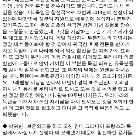
마랭 님에 건국 훈장을 전수하기도 했습니다. 그리고 나서 독
일을 갔습니다. 독일은 참전국으로 22번째 2018년에 선정이 되
었는데 대한민국 정부의 지원으로 베를린에 적십자사 본부가
있거든요. 그곳에 독일 최초의 한국전 참전 기념 조형물 장승
을 조형물로 만들었는데 그것을 기념하는 그런 계기로 제가 정
부 대표로 참석했습니다. 독일 적십자사 부총재님의 기념사는
정말 새겨 들어봐야 할 것 같아서 귀국한 후에 전문을 받아가
지고 독일에 우리나라에 와서 의료 참전을 한 여러 가지 효과
와 또 그것이 우리나라 파독 간호사로 이어졌고 우리나라 의료
발전에 나름대로 많이 기여한 이 부분을 독일 의료진 유족분들
께 감사의 말씀을 전했고요. 또 마지막 날에는 뮌헨을 다녀왔
습니다. 뮌헨에는 독립유공자 이의경 지사님의 묘소가 있거든
요. 그래펠핑 시장님 만나서 내년이 광복 80주년인데 이의경
지사님의 유해를 우리나라로 모시고 오는 것을 논의를 했고 내
년 정말 중요한 해입니다. 광복 80주년이거든요. 우리나라의
독립을 위해서 애쓰신 지사님을 다시 모셔오는 것을 저희가 한
번 더 그런 것들을 협조하고 다녀온 그 목적에 부응하려고 노
력했습니다.
◆ 박귀빈 : 보훈외교를 하고 오신 건데 그러니까 프랑스와 독
일에서 사실 6.25 전쟁이 꽤 오래됐기 때문에 참전하신 용사들,