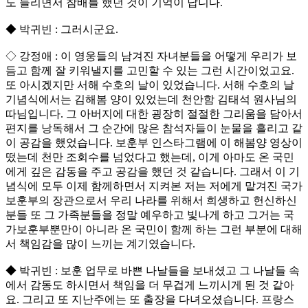
도 들리면서 참배를 했던 것이 기억이 납니다.
◆ 박귀빈 : 그러시군요.
◇ 강정애 : 이 영웅들의 남겨진 자녀분들을 어떻게 우리가 보
듬고 함께 잘 키워낼지를 고민할 수 있는 그런 시간이었고요.
또 아시겠지만 서해 수호의 날이 있었습니다. 서해 수호의 날
기념식에서는 김해봄 양이 있었는데 천안함 김태석 원사님의
따님입니다. 그 아버지에 대한 굉장히 절절한 그리움을 담아서
편지를 낭독해서 그 순간에 많은 참석자들이 눈물을 흘리고 같
이 공감을 했었습니다. 보훈부 인스타그램에 이 해봄양 영상이
떴는데 천만 조회수를 넘었다고 했는데, 이게 아마도 온 국민
에게 깊은 감동을 주고 공감을 했던 것 같습니다. 그래서 이 기
념식에 모두 이제 함께하면서 지켜본 저는 저에게 맡겨진 국가
보훈부의 장관으로서 우리 나라를 위해서 희생하고 헌신하신
분들 또 그 가족분들을 정말 예우하고 빛나게 하고 그거는 국
가보훈부뿐만이 아니라 온 국민이 함께 하는 그런 부분에 대해
서 책임감을 많이 느끼는 계기였습니다.
◆ 박귀빈 : 보훈 업무로 바쁜 나날들을 보내셨고 그 나날들 속
에서 감동도 하시면서 책임을 더 무겁게 느끼시게 된 것 같아
요. 그리고 또 지난주에는 또 출장을 다녀오셨습니다. 프랑스