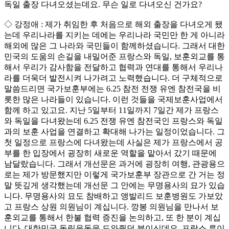
독일 출장 다녀오셨는데요. 무슨 일로 다녀오신 건가요?
◇ 강정애 : 제가 취임한 후 처음으로 해외 출장을 다녀오게 됐
는데 우리나라를 지키는 데에는 우리나라 국민만 한 게 아니라
해외에 많은 그 나라와 국민들이 함께하셨습니다. 그래서 대한
민국의 도움의 손길을 내밀어준 프랑스와 독일, 보훈외교를 통
해서 우리가 감사함을 전달하고 협력과 연대를 통해서 우리나
라를 더욱더 발전시켜 나가려고 노력했습니다. 더 구체적으로
말씀드리면 국가보훈부에는 6.25 참전 전쟁 유엔 참전국을 비
롯한 많은 나라들이 있습니다. 이런 것들을 국제보훈사업에서
함께 하고 있고요. 지난 5일부터 11일까지 7일간 제가 프랑스
와 독일을 다녀왔는데 6.25 전쟁 유엔 참전국인 프랑스와 독일
과의 보훈 사업을 연결하고 확대해 나가는 일정이었습니다. 그
첫 일정으로 프랑스에 다녀왔는데 사실은 제가 프랑스에서 공
부를 한 입장에서 굉장히 새로운 역할을 맡아서 갔기 때문에
남달랐습니다. 그래서 개선문은 과거에 굉장히 여행, 관광용으
로는 제가 방문했지만 이렇게 국가보훈부 장관으로 간 거는 정
말 뜻깊게 생각했는데 개선문 그 안에는 무명용사의 묘가 있습
니다. 무명용사의 묘도 참배하고 앵발리드 보훈병원도 가보았
고 프랑스 상원 의원님이 계십니다. 깡봉 의원님을 만나서 보
훈외교를 통해서 한불 협력 증진을 논의하고, 또 한 분이 계십
니다. 대한민국 독립운동을 도와줬던 분이신데요. 프랑스 루이