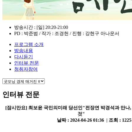
방송시간 : [일] 20:20-21:00
PD : 박준범 / 작가 : 조경헌 / 진행 : 강현구 아나운서
프로그램 소개
방송내용
다시듣기
인터뷰 전문
청취자참여
인터뷰 전문
[잠시만요] 최보윤 국민의미래 당선인"전장연 박경석과 만나,
것"
날짜 : 2024-04-26 01:36 | 조회 : 122