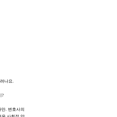
시려나요.
이?
다만. 변호사의
겨운 사회적 약