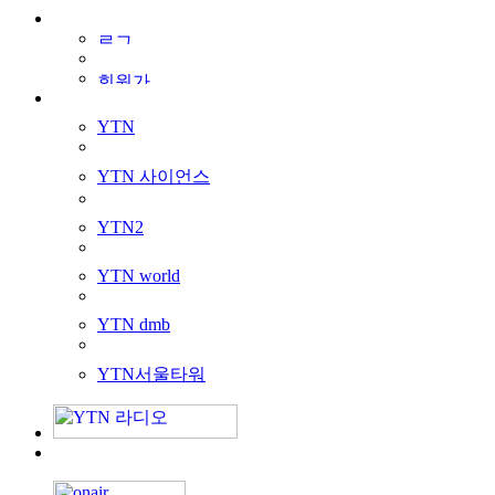
YTN
YTN 사이언스
YTN2
YTN world
YTN dmb
YTN서울타워