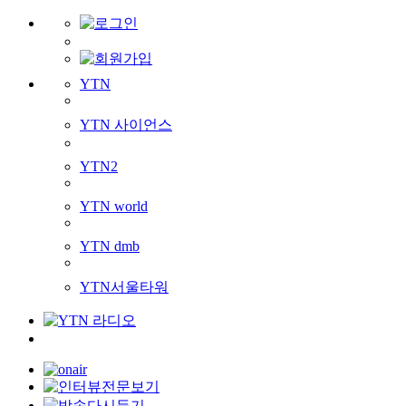
YTN
YTN 사이언스
YTN2
YTN world
YTN dmb
YTN서울타워