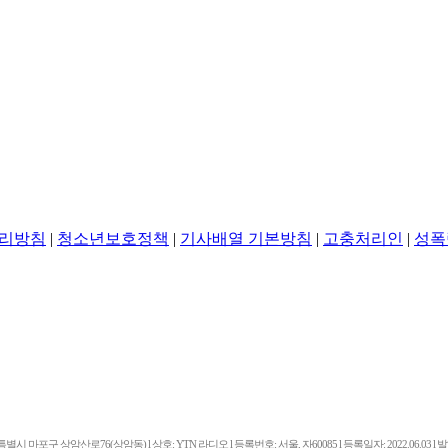
리방침
|
청소년보호정책
|
기사배열 기본방침
|
고충처리인
|
성폭
마포구 상암산로76(상암동) l 상호: YTN 라디오 l 등록번호: 서울, 자60085 l 등록일자: 2022.06.03 l 발행일