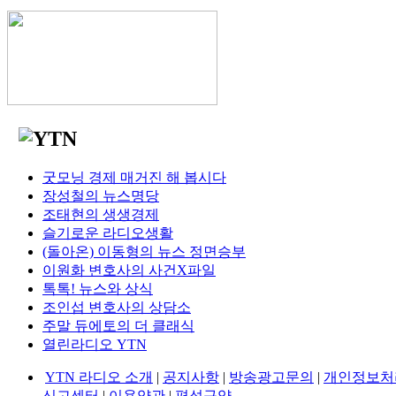
굿모닝 경제 매거진 해 봅시다
장성철의 뉴스명당
조태현의 생생경제
슬기로운 라디오생활
(돌아온) 이동형의 뉴스 정면승부
이원화 변호사의 사건X파일
톡톡! 뉴스와 상식
조인섭 변호사의 상담소
주말 듀에토의 더 클래식
열린라디오 YTN
YTN 라디오 소개
|
공지사항
|
방송광고문의
|
개인정보처
신고센터
|
이용약관
|
편성규약