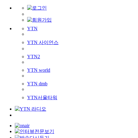
YTN
YTN 사이언스
YTN2
YTN world
YTN dmb
YTN서울타워