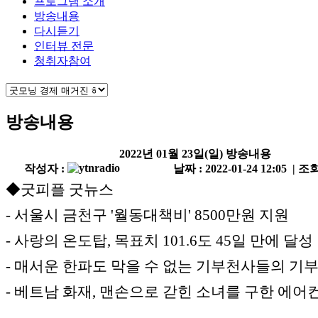
프로그램 소개
방송내용
다시듣기
인터뷰 전문
청취자참여
방송내용
2022년 01월 23일(일) 방송내용
작성자 :
날짜 : 2022-01-24 12:05 | 조회
◆굿피플 굿뉴스
- 서울시 금천구 '월동대책비' 8500만원 지원
- 사랑의 온도탑, 목표치 101.6도 45일 만에 달성
- 매서운 한파도 막을 수 없는 기부천사들의 기
- 베트남 화재, 맨손으로 갇힌 소녀를 구한 에어