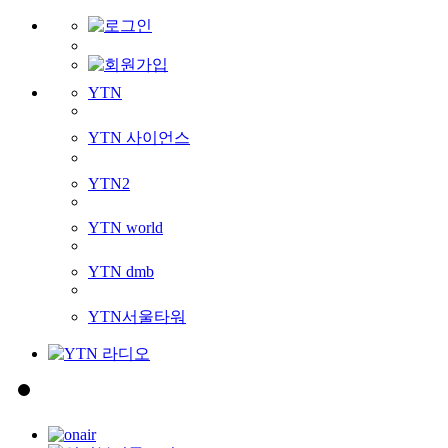
YTN
YTN 사이언스
YTN2
YTN world
YTN dmb
YTN서울타워