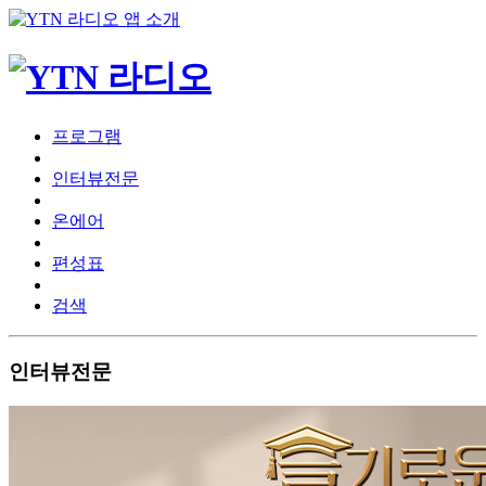
프로그램
인터뷰전문
온에어
편성표
검색
인터뷰전문