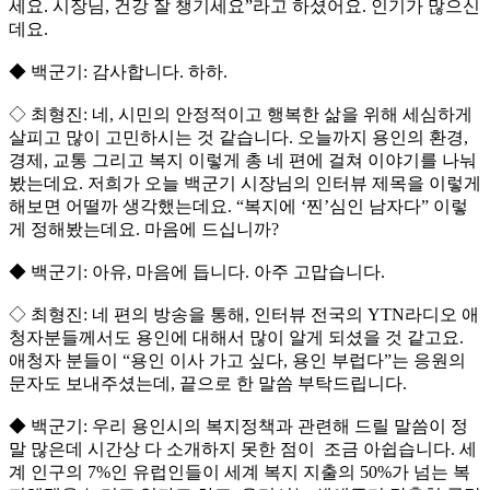
세요. 시장님, 건강 잘 챙기세요”라고 하셨어요. 인기가 많으신
데요.
◆ 백군기: 감사합니다. 하하.
◇ 최형진: 네, 시민의 안정적이고 행복한 삶을 위해 세심하게
살피고 많이 고민하시는 것 같습니다. 오늘까지 용인의 환경,
경제, 교통 그리고 복지 이렇게 총 네 편에 걸쳐 이야기를 나눠
봤는데요. 저희가 오늘 백군기 시장님의 인터뷰 제목을 이렇게
해보면 어떨까 생각했는데요. “복지에 ‘찐’심인 남자다” 이렇
게 정해봤는데요. 마음에 드십니까?
◆ 백군기: 아유, 마음에 듭니다. 아주 고맙습니다.
◇ 최형진: 네 편의 방송을 통해, 인터뷰 전국의 YTN라디오 애
청자분들께서도 용인에 대해서 많이 알게 되셨을 것 같고요.
애청자 분들이 “용인 이사 가고 싶다, 용인 부럽다”는 응원의
문자도 보내주셨는데, 끝으로 한 말씀 부탁드립니다.
◆ 백군기: 우리 용인시의 복지정책과 관련해 드릴 말씀이 정
말 많은데 시간상 다 소개하지 못한 점이 조금 아쉽습니다. 세
계 인구의 7%인 유럽인들이 세계 복지 지출의 50%가 넘는 복