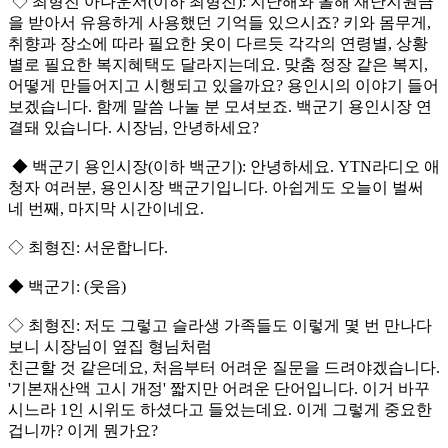
◇ 최형진 아나운서(이하 최형진): 지난해와 올해 재난지원금
을 받아서 유용하게 사용했던 기억들 있으시죠? 키와 몸무게,
취향과 장소에 따라 필요한 옷이 다르듯 각각의 연령별, 상황
별로 필요한 복지혜택도 달라지는데요. 맞춤 정장 같은 복지,
어떻게 만들어지고 시행되고 있을까요? 용인시의 이야기 들어
보겠습니다. 함께 말씀 나눌 분 모셔보죠. 백군기 용인시장 연
결돼 있습니다. 시장님, 안녕하세요?
◆ 백군기 용인시장(이하 백군기): 안녕하세요. YTN라디오 애
청자 여러분, 용인시장 백군기입니다. 아쉽게도 오늘이 벌써
네 번째, 마지막 시간이네요.
◇ 최형진: 서운합니다.
◆ 백군기: (웃음)
◇ 최형진: 저도 그렇고 슬라생 가족들도 이렇게 몇 번 만나다
보니 시장님이 옆집 형님처럼
친근할 것 같은데요, 처음부터 어려운 질문을 드려야겠습니다.
'기본재산액 고시 개정' 짧지만 어려운 단어입니다. 이거 바꾸
시느라 1인 시위도 하셨다고 들었는데요. 이게 그렇게 중요한
겁니까? 이게 뭔가요?