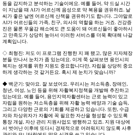
동을 감지하고 분석하는 기술이에요. 예를 들어, 약 드실 시간
이 지났을 때 AI가 어르신께 음성으로 약 복용을 권유하죠. 날
씨가 좋은 날엔 어르신께 산책을 권유하기도 합니다. 그야말로
AI가 어르신들의 가족, 친구, 의사의 역할을 하는 거죠. 건강증
진은 물론 우울감 해소에도 큰 도움이 돼 어르신들이 좋아하시
고 만족도가 상당히 높아서 이러한 서비스를 더욱 확대해 나갈
계획입니다.
◇ 최형진: 저도 이 프로그램 진행한 지 꽤 됐고, 많은 지자체장
분들 만나서 눈치가 좀 있는데요. 이게 쭉 살펴보면 용인시의
복지는 생계를 위한 지원도 중요합니다만, 자립을 상당히 중요
하게 생각하는 것 같거든요. 혹시 제 눈치가 맞습니까?
◆ 백군기: 맞아요. 잘 보셨어요. 우리시는 저소득층, 장애인,
청년, 여성, 노인 등을 위해 자활복지정책을 개발해 추진하고
있는데요. 예를 들어, 용인지역자활센터는 근로 능력이 있고
자립을 원하는 저소득층을 위해 자활 능력 배양과 기술 습득,
그리고 다양한 근로의 기회를 제공하고 있습니다. 또한, 수급
자와 차상위자가 자활에 꼭 필요한 자산을 형성할 수 있도록
통장 개설, 자산 관리 지원사업도 병행하고 있죠. 지원 대상에
서 벗어난 이후에 또다시 경제적으로 어려워지지 않도록 사후
관리와 모니터링에도 많은 신경을 쓰고 있습니다.