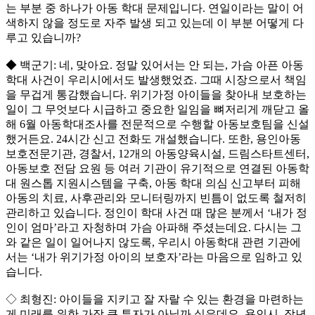
는 부분 중 하나가 아동 학대 문제입니다. 연일이라는 말이 어
색하지 않을 정도로 자주 발생 되고 있는데 이 부분 어떻게 다
루고 있습니까?
◆ 백군기: 네, 맞아요. 정말 있어서는 안 되는, 가슴 아픈 아동
학대 사건이 우리시에서도 발생했었죠. 그때 시장으로서 책임
을 무겁게 통감했습니다. 위기가정 아이들을 찾아내 보호하는
일이 그 무엇보다 시급하고 중요한 일임을 뼈저리게 깨닫고 올
해 6월 아동학대조사를 전문적으로 수행할 아동보호팀을 신설
했거든요. 24시간 신고 전화도 개설했습니다. 또한, 용인아동
보호전문기관, 경찰서, 12개의 아동양육시설, 드림스타트센터,
아동보호 전담 요원 등 여러 기관이 유기적으로 연결된 아동학
대 원스톱 지원시스템을 구축, 아동 학대 의심 신고부터 피해
아동의 치료, 사후관리와 모니터링까지 빈틈이 없도록 철저히
관리하고 있습니다. 정인이 학대 사건 때 많은 분께서 ‘내가 정
인이 엄마’라고 자청하며 가슴 아파해 주셨는데요. 다시는 그
와 같은 일이 일어나지 않도록, 우리시 아동학대 관련 기관에
서는 ‘내가 위기가정 아이의 보호자’라는 마음으로 임하고 있
습니다.
◇ 최형진: 아이들을 지키고 잘 자랄 수 있는 환경을 마련하는
게 미래를 위한 가장 큰 투자가 아닐까 싶은데요, 용인시, 작년