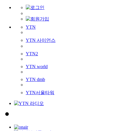
YTN
YTN 사이언스
YTN2
YTN world
YTN dmb
YTN서울타워