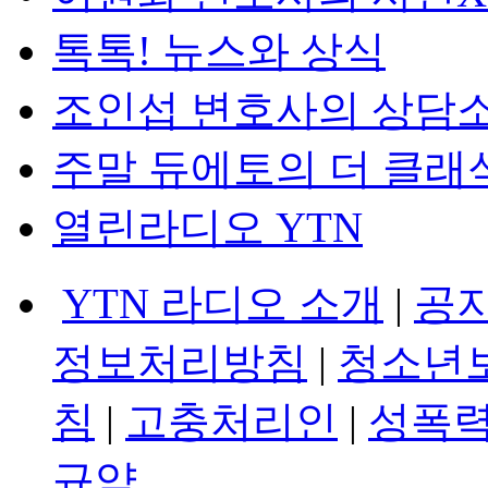
톡톡! 뉴스와 상식
조인섭 변호사의 상담
주말 듀에토의 더 클래
열린라디오 YTN
YTN 라디오 소개
|
공
정보처리방침
|
청소년
침
|
고충처리인
|
성폭력
규약