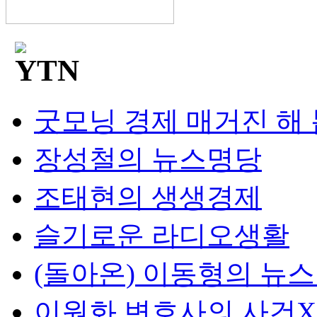
굿모닝 경제 매거진 해
장성철의 뉴스명당
조태현의 생생경제
슬기로운 라디오생활
(돌아온) 이동형의 뉴
이원화 변호사의 사건