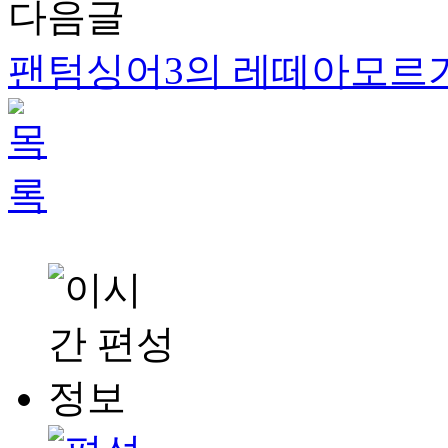
다음글
팬텀싱어3의 레떼아모르