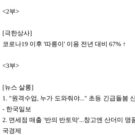
<2부>
[극한상사]
코로나19 이후 '따릉이' 이용 전년 대비 67% ↑
<3부>
[뉴스 살롱]
1. "원격수업, 누가 도와줘야..." 초등 긴급돌봄
- 한국일보
2. 면세점 매출 '반의 반토막'...창고엔 산더미 명품
국경제