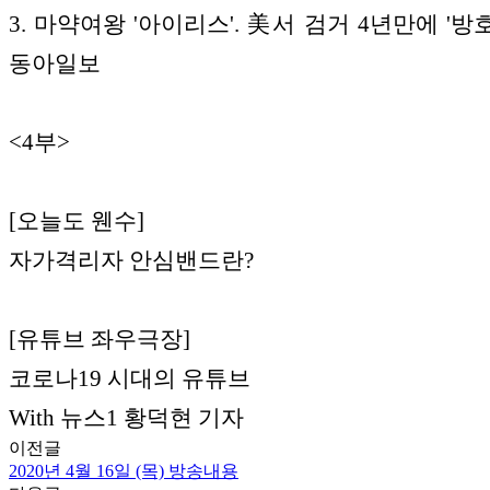
3. 마약여왕 '아이리스'. 美서 검거 4년만에 '방호
동아일보
<4부>
[오늘도 웬수]
자가격리자 안심밴드란?
[유튜브 좌우극장]
코로나19 시대의 유튜브
With 뉴스1 황덕현 기자
이전글
2020년 4월 16일 (목) 방송내용