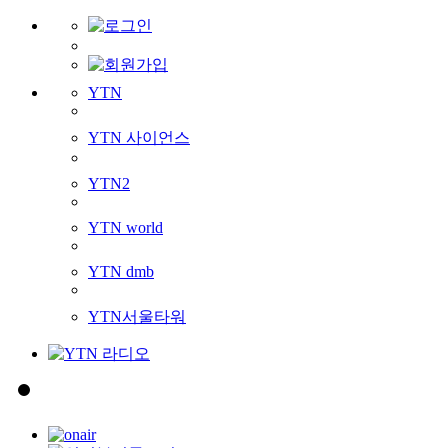
YTN
YTN 사이언스
YTN2
YTN world
YTN dmb
YTN서울타워