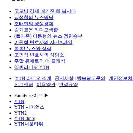
굿모닝 경제 매거진 해 봅시다
장성철의 뉴스명당
조태현의 생생경제
슬기로운 라디오생활
(돌아온) 이동형의 뉴스 정면승부
이원화 변호사의 사건X파일
톡톡! 뉴스와 상식
조인섭 변호사의 상담소
주말 듀에토의 더 클래식
열린라디오 YTN
YTN 라디오 소개
|
공지사항
|
방송광고문의
|
개인정보처
신고센터
|
이용약관
|
편성규약
Family 사이트 ▶
YTN
|
YTN 사이언스
|
YTN2
|
YTN dmb
|
YTN서울타워