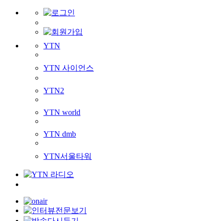
YTN
YTN 사이언스
YTN2
YTN world
YTN dmb
YTN서울타워