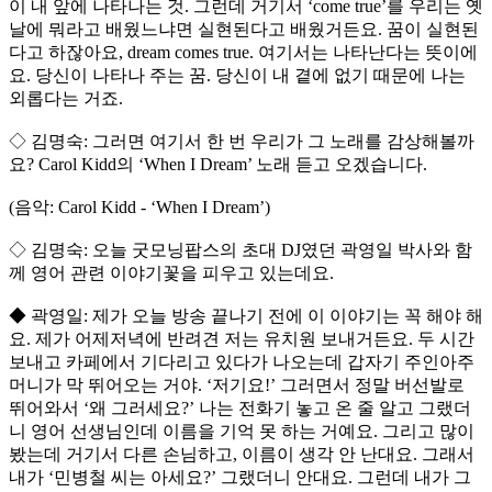
이 내 앞에 나타나는 것. 그런데 거기서 ‘come true’를 우리는 옛
날에 뭐라고 배웠느냐면 실현된다고 배웠거든요. 꿈이 실현된
다고 하잖아요, dream comes true. 여기서는 나타난다는 뜻이에
요. 당신이 나타나 주는 꿈. 당신이 내 곁에 없기 때문에 나는
외롭다는 거죠.
◇ 김명숙: 그러면 여기서 한 번 우리가 그 노래를 감상해볼까
요? Carol Kidd의 ‘When I Dream’ 노래 듣고 오겠습니다.
(음악: Carol Kidd - ‘When I Dream’)
◇ 김명숙: 오늘 굿모닝팝스의 초대 DJ였던 곽영일 박사와 함
께 영어 관련 이야기꽃을 피우고 있는데요.
◆ 곽영일: 제가 오늘 방송 끝나기 전에 이 이야기는 꼭 해야 해
요. 제가 어제저녁에 반려견 저는 유치원 보내거든요. 두 시간
보내고 카페에서 기다리고 있다가 나오는데 갑자기 주인아주
머니가 막 뛰어오는 거야. ‘저기요!’ 그러면서 정말 버선발로
뛰어와서 ‘왜 그러세요?’ 나는 전화기 놓고 온 줄 알고 그랬더
니 영어 선생님인데 이름을 기억 못 하는 거예요. 그리고 많이
봤는데 거기서 다른 손님하고, 이름이 생각 안 난대요. 그래서
내가 ‘민병철 씨는 아세요?’ 그랬더니 안대요. 그런데 내가 그