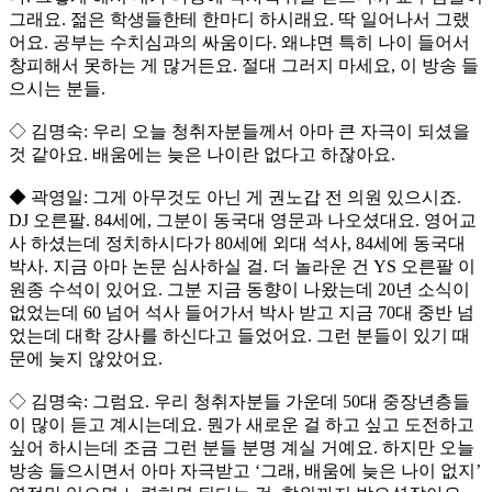
그래요. 젊은 학생들한테 한마디 하시래요. 딱 일어나서 그랬
어요. 공부는 수치심과의 싸움이다. 왜냐면 특히 나이 들어서
창피해서 못하는 게 많거든요. 절대 그러지 마세요, 이 방송 들
으시는 분들.
◇ 김명숙: 우리 오늘 청취자분들께서 아마 큰 자극이 되셨을
것 같아요. 배움에는 늦은 나이란 없다고 하잖아요.
◆ 곽영일: 그게 아무것도 아닌 게 권노갑 전 의원 있으시죠.
DJ 오른팔. 84세에, 그분이 동국대 영문과 나오셨대요. 영어교
사 하셨는데 정치하시다가 80세에 외대 석사, 84세에 동국대
박사. 지금 아마 논문 심사하실 걸. 더 놀라운 건 YS 오른팔 이
원종 수석이 있어요. 그분 지금 동향이 나왔는데 20년 소식이
없었는데 60 넘어 석사 들어가서 박사 받고 지금 70대 중반 넘
었는데 대학 강사를 하신다고 들었어요. 그런 분들이 있기 때
문에 늦지 않았어요.
◇ 김명숙: 그럼요. 우리 청취자분들 가운데 50대 중장년층들
이 많이 듣고 계시는데요. 뭔가 새로운 걸 하고 싶고 도전하고
싶어 하시는데 조금 그런 분들 분명 계실 거예요. 하지만 오늘
방송 들으시면서 아마 자극받고 ‘그래, 배움에 늦은 나이 없지’