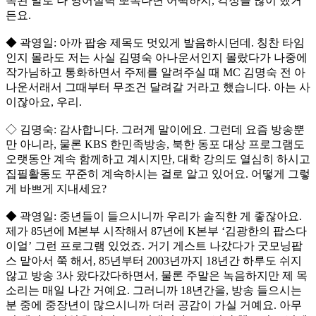
속된 말로 나 영어실력 뽀록나면 어떡하지, 걱정을 많이 했거
든요.
◆ 곽영일: 아까 팝송 제목도 멋있게 발음하시던데. 칭찬 타임
인지 몰라도 저는 사실 김명숙 아나운서인지 몰랐다가 나중에
작가님하고 통화하면서 주제를 알려주실 때 MC 김명숙 전 아
나운서래서 그때부터 무조건 달려갈 거라고 했습니다. 아는 사
이잖아요, 우리.
◇ 김명숙: 감사합니다. 그러게 말이에요. 그런데 요즘 방송뿐
만 아니라, 물론 KBS 한민족방송, 북한 동포 대상 프로그램도
오랫동안 계속 함께하고 계시지만, 대학 강의도 열심히 하시고
집필활동도 꾸준히 계속하시는 걸로 알고 있어요. 어떻게 그렇
게 바쁘게 지내세요?
◆ 곽영일: 중년들이 들으시니까 우리가 솔직한 게 좋잖아요.
제가 85년에 M본부 시작해서 87년에 K본부 ‘김광한의 팝스다
이얼’ 그런 프로그램 있었죠. 거기 게스트 나갔다가 굿모닝팝
스 맡아서 쭉 해서, 85년부터 2003년까지 18년간 하루도 쉬지
않고 방송 3사 왔다갔다하면서, 물론 주말은 녹음하지만 제 목
소리는 매일 나간 거예요. 그러니까 18년간을, 방송 들으시는
분 중에 중장년이 많으시니까 더러 공감이 가실 거예요. 아무