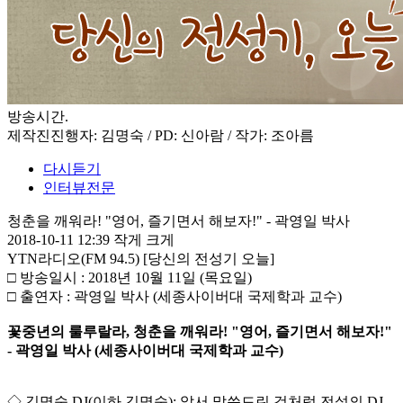
방송시간
.
제작진
진행자: 김명숙 / PD: 신아람 / 작가: 조아름
다시듣기
인터뷰전문
청춘을 깨워라! "영어, 즐기면서 해보자!" - 곽영일 박사
2018-10-11 12:39
작게
크게
YTN라디오(FM 94.5) [당신의 전성기 오늘]
□ 방송일시 : 2018년 10월 11일 (목요일)
□ 출연자 : 곽영일 박사 (세종사이버대 국제학과 교수)
꽃중년의 룰루랄라, 청춘을 깨워라! "영어, 즐기면서 해보자!"
- 곽영일 박사 (세종사이버대 국제학과 교수)
◇ 김명숙 DJ(이하 김명숙): 앞서 말씀드린 것처럼 전설의 DJ