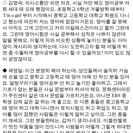
◇ 김명숙: 의사소통만 되면 되죠. 사실 저만 해도 영어공부 저
희 세대 때 오래 했잖아요. 초등학교 6학년 겨울방학 때부터
‘I’m a girl’부터 시작해서 중학교 고등학교 대학교 학원도 다니
고 했는데 여전히 저는 영어에 깜깜이거든요. 영어를 잘 못해
서 아직도 그게 고민이고 저의 아킬레스건이라고 할까 그런데
요. 그런데 영어시험은 사실 공부해서 성적은 나쁘지 않은데
말을 못해요. 이렇게 저와 비슷한 상황에 놓이신 분들도 아마
많이 계시리라 생각하는데, 다시 도전하고자 할 때 어떻게 하
면 좀 수월하게 영어공부를 다시 할 수 있을까요? 이미 입도 많
이 굳었잖아요.
◆ 곽영일: 이건 분명히 해야 하는데, 성인들께서 솔직히 가슴
에 손을 얹고 중학교 고등학교 때 영어 아예 안 하신 분들 있어
요. 말썽꾸러기들 영어공부 안 하고 놀기만 좋아하고, 그래서
기초가 없는 분들은 사실 문법부터 하셔야 해요. 문화센터라든
가 주민센터 같은 데서 문법을 가르치거든요. 아니면 EBS 중
학생 강좌 같은 걸 하는 게 좋고요. 또 다른 층들은 중고등학교
때 영어 하고 대학 다니면서 토익시험도 하고 취업도 하고, 영
어를 많이 접했던 사람들은 이렇게 말하고 싶어요. 그런 층들
이 계세요. 그런 분들한테는, 갑자기 생각나네요. 미켈란젤로
가 멋진 작품을 많이 만드니까 사람들이 어떻게 그렇게 위대한
작품을 만드십니까, 했더니 이 분이 뭐라고 했느냐면 나는 그