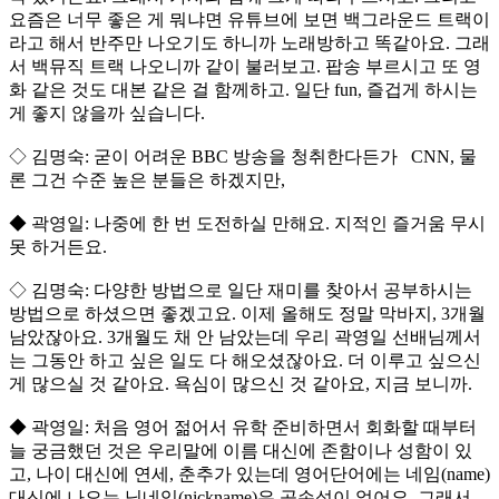
요즘은 너무 좋은 게 뭐냐면 유튜브에 보면 백그라운드 트랙이
라고 해서 반주만 나오기도 하니까 노래방하고 똑같아요. 그래
서 백뮤직 트랙 나오니까 같이 불러보고. 팝송 부르시고 또 영
화 같은 것도 대본 같은 걸 함께하고. 일단 fun, 즐겁게 하시는
게 좋지 않을까 싶습니다.
◇ 김명숙: 굳이 어려운 BBC 방송을 청취한다든가 CNN, 물
론 그건 수준 높은 분들은 하겠지만,
◆ 곽영일: 나중에 한 번 도전하실 만해요. 지적인 즐거움 무시
못 하거든요.
◇ 김명숙: 다양한 방법으로 일단 재미를 찾아서 공부하시는
방법으로 하셨으면 좋겠고요. 이제 올해도 정말 막바지, 3개월
남았잖아요. 3개월도 채 안 남았는데 우리 곽영일 선배님께서
는 그동안 하고 싶은 일도 다 해오셨잖아요. 더 이루고 싶으신
게 많으실 것 같아요. 욕심이 많으신 것 같아요, 지금 보니까.
◆ 곽영일: 처음 영어 젊어서 유학 준비하면서 회화할 때부터
늘 궁금했던 것은 우리말에 이름 대신에 존함이나 성함이 있
고, 나이 대신에 연세, 춘추가 있는데 영어단어에는 네임(name)
대신에 나오는 닉네임(nickname)은 공손성이 없어요. 그래서